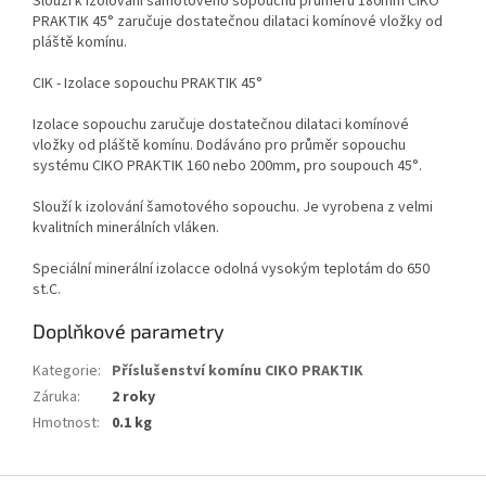
Slouží k izolování šamotového sopouchu průměru 180mm CIKO
PRAKTIK 45° zaručuje dostatečnou dilataci komínové vložky od
pláště komínu.
CIK - Izolace sopouchu PRAKTIK 45°
Izolace sopouchu zaručuje dostatečnou dilataci komínové
vložky od pláště komínu. Dodáváno pro průměr sopouchu
systému CIKO PRAKTIK 160 nebo 200mm, pro soupouch 45°.
Slouží k izolování šamotového sopouchu. Je vyrobena z velmi
kvalitních minerálních vláken.
Speciální minerální izolacce odolná vysokým teplotám do 650
st.C.
Doplňkové parametry
Kategorie
:
Příslušenství komínu CIKO PRAKTIK
Záruka
:
2 roky
Hmotnost
:
0.1 kg