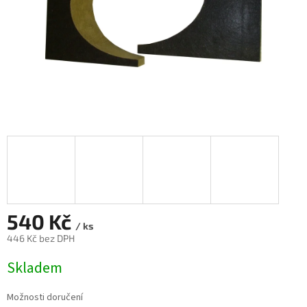
540 Kč
/ ks
446 Kč bez DPH
Měrná
Skladem
cena:
Možnosti doručení