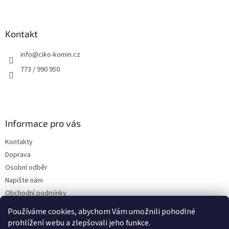
Z
á
p
a
Kontakt
t
info
@
ciko-komin.cz
í
773 / 990 950
Informace pro vás
Kontakty
Doprava
Osobní odběr
Napište nám
Obchodní podmínky
Podmínky ochrany osobních údajů
Používáme cookies, abychom Vám umožnili pohodlné
prohlížení webu a zlepšovali jeho funkce.