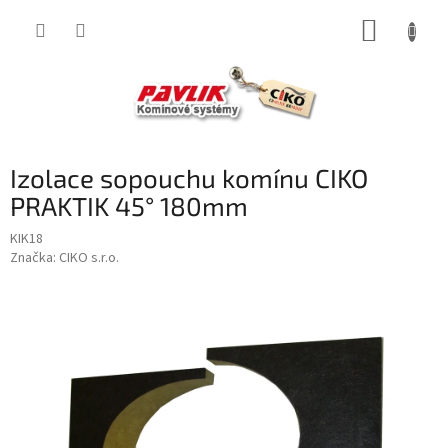
Přejít
NÁKUP
na
obsah
KOŠÍK
Izolace sopouchu komínu CIKO
PRAKTIK 45° 180mm
KIK18
Značka:
CIKO s.r.o.