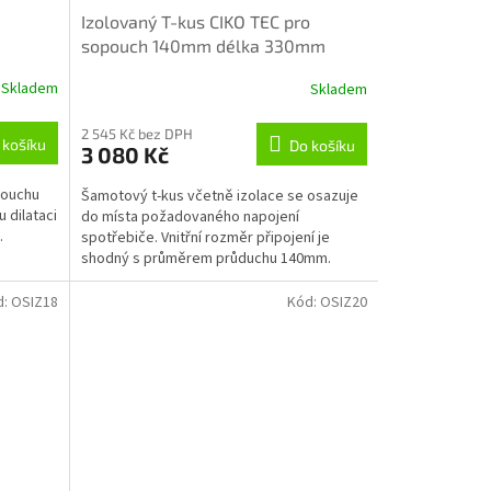
Izolovaný T-kus CIKO TEC pro
sopouch 140mm délka 330mm
Skladem
Skladem
2 545 Kč bez DPH
 košíku
Do košíku
3 080 Kč
pouchu
Šamotový t-kus včetně izolace se osazuje
 dilataci
do místa požadovaného napojení
.
spotřebiče. Vnitřní rozměr připojení je
shodný s průměrem průduchu 140mm.
d:
OSIZ18
Kód:
OSIZ20