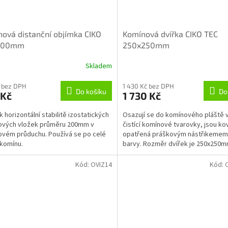
ová distanční objímka CIKO
Komínová dvířka CIKO TEC
200mm
250x250mm
Skladem
 bez DPH
1 430 Kč bez DPH
Do košíku
Do
 Kč
1 730 Kč
k horizontální stabilitě izostatických
Osazují se do komínového pláště 
ových vložek průměru 200mm v
čistící komínové tvarovky, jsou ko
vém průduchu. Používá se po celé
opatřená práškovým nástřikemem 
komínu.
barvy. Rozměr dvířek je 250x250m
Kód:
OVIZ14
Kód: