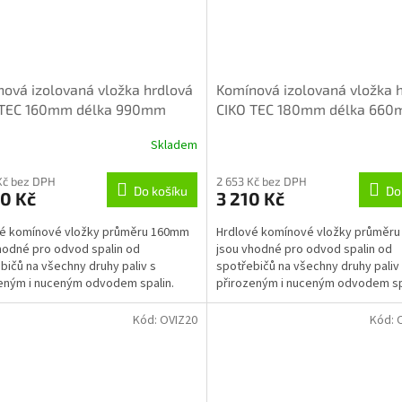
ová izolovaná vložka hrdlová
Komínová izolovaná vložka 
 TEC 160mm délka 990mm
CIKO TEC 180mm délka 66
Skladem
Kč bez DPH
2 653 Kč bez DPH
Do košíku
Do
0 Kč
3 210 Kč
vé komínové vložky průměru 160mm
Hrdlové komínové vložky průměr
hodné pro odvod spalin od
jsou vhodné pro odvod spalin od
bičů na všechny druhy paliv s
spotřebičů na všechny druhy paliv
eným i nuceným odvodem spalin.
přirozeným i nuceným odvodem sp
Kód:
OVIZ20
Kód: