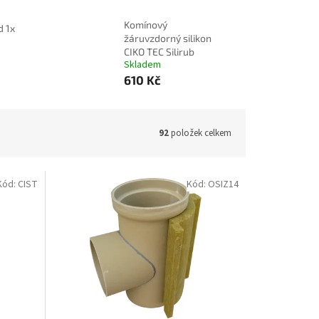
Komínový
d 1x
žáruvzdorný silikon
CIKO TEC Silirub
Skladem
610 Kč
92
položek celkem
Kód:
CIST
Kód:
OSIZ14