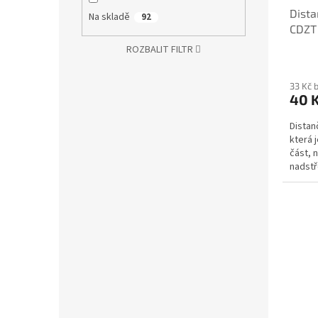
u
ů
Dista
k
Na skladě
92
CDZT
t
ů
ROZBALIT FILTR
33 Kč 
40 
Distan
která 
část, 
nadstř