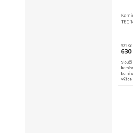
Komín
TEC 
521 Kč
630
Slouží 
komín
komíno
výšce 