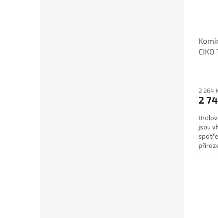
Komín
CIKO
2 264 
2 74
Hrdlo
jsou v
spotře
přiroz