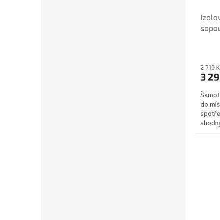
Izolo
sopo
2 719 
3 29
Šamoto
do mís
spotře
shodn