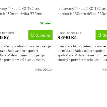
vaný T-kus CIKO TEC pro
Izolovaný T-kus CIKO TEC pr
uch 160mm délka 330mm
sopouch 180mm délka 330
Skladem
Kč bez DPH
2 884 Kč bez DPH
Do košíku
Do
0 Kč
3 490 Kč
vý t-kus včetně izolace se osazuje
Šamotový t-kus včetně izolace se
ta požadovaného napojení
do místa požadovaného napojení
biče. Vnitřní rozměr připojení je
spotřebiče. Vnitřní rozměr připojen
ý s průměrem průduchu 160mm.
shodný s průměrem průduchu 18
Kód:
ODO14
Kó