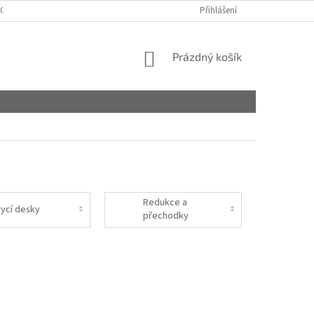
OBCHODNÍ PODMÍNKY
PODMÍNKY OCHRANY OSOBNÍCH ÚDAJŮ
Přihlášení
NÁKUPNÍ
Prázdný košík
KOŠÍK
Redukce a
rycí desky
přechodky