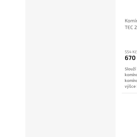
Komín
TEC 
554 Kč
670
Slouží 
komín
komíno
výšce 