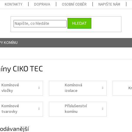
KONTAKTY
DOPRAVA
OSOBNÍ ODBĚR
NAPIŠTE NÁM
HLEDAT
Y KOMÍNU
íny CIKO TEC
Komínové
Komínová
K
vložky
izolace
Komínové
Příslušenství
tvarovky
komínu
odávanější