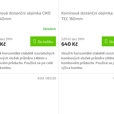
ová distanční objímka CIKO
Komínová distanční objímka
140mm
TEC 160mm
Skladem
 bez DPH
529 Kč bez DPH
Do košíku
Do
 Kč
640 Kč
k horizontální stabilitě izostatických
Slouží k horizontální stabilitě izos
ových vložek průměru 140mm v
komínových vložek průměru 160m
vém průduchu. Používá se po celé
komínovém průduchu. Používá se 
komínu.
výšce komínu.
Kód:
ODO20