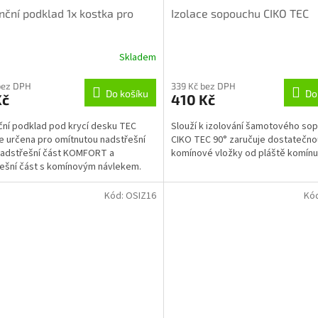
nční podklad 1x kostka pro
Izolace sopouchu CIKO TEC
Skladem
bez DPH
339 Kč bez DPH
Do košíku
Do
Kč
410 Kč
ční podklad pod krycí desku TEC
Slouží k izolování šamotového so
je určena pro omítnutou nadstřešní
CIKO TEC 90° zaručuje dostatečnou
nadstřešní část KOMFORT a
komínové vložky od pláště komínu
ešní část s komínovým návlekem.
Kód:
OSIZ16
Kó