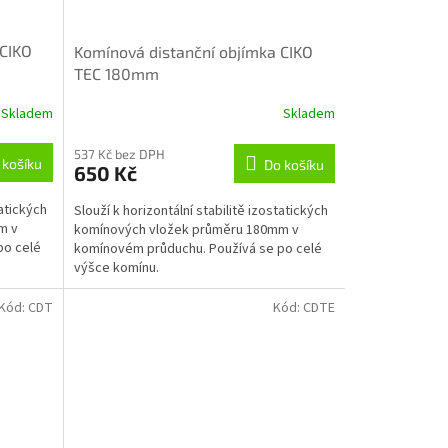
 CIKO
Komínová distanční objímka CIKO
TEC 180mm
Skladem
Skladem
537 Kč bez DPH
 košíku
Do košíku
650 Kč
tatických
Slouží k horizontální stabilitě izostatických
m v
komínových vložek průměru 180mm v
po celé
komínovém průduchu. Používá se po celé
výšce komínu.
Kód:
CDT
Kód:
CDTE