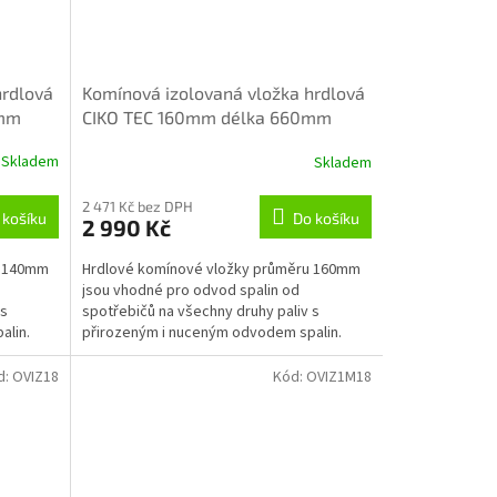
hrdlová
Komínová izolovaná vložka hrdlová
0mm
CIKO TEC 160mm délka 660mm
Skladem
Skladem
2 471 Kč bez DPH
 košíku
Do košíku
2 990 Kč
u 140mm
Hrdlové komínové vložky průměru 160mm
jsou vhodné pro odvod spalin od
 s
spotřebičů na všechny druhy paliv s
alin.
přirozeným i nuceným odvodem spalin.
d:
OVIZ18
Kód:
OVIZ1M18