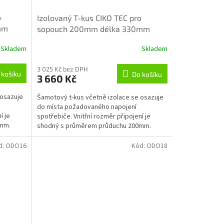
o
Izolovaný T-kus CIKO TEC pro
mm
sopouch 200mm délka 330mm
Skladem
Skladem
3 025 Kč bez DPH
 košíku
Do košíku
3 660 Kč
 osazuje
Šamotový t-kus včetně izolace se osazuje
do místa požadovaného napojení
í je
spotřebiče. Vnitřní rozměr připojení je
0mm.
shodný s průměrem průduchu 200mm.
d:
ODO16
Kód:
ODO18