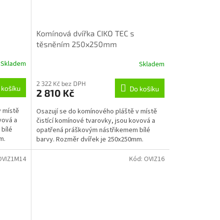
Komínová dvířka CIKO TEC s
těsněním 250x250mm
Skladem
Skladem
2 322 Kč bez DPH
 košíku
Do košíku
2 810 Kč
v místě
Osazují se do komínového pláště v místě
vová a
čistící komínové tvarovky, jsou kovová a
bílé
opatřená práškovým nástřikemem bílé
m.
barvy. Rozměr dvířek je 250x250mm.
OVIZ1M14
Kód:
OVIZ16