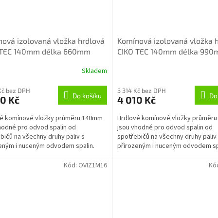
ová izolovaná vložka hrdlová
Komínová izolovaná vložka 
 TEC 140mm délka 660mm
CIKO TEC 140mm délka 99
Skladem
Kč bez DPH
3 314 Kč bez DPH
Do košíku
Do
0 Kč
4 010 Kč
vé komínové vložky průměru 140mm
Hrdlové komínové vložky průměr
hodné pro odvod spalin od
jsou vhodné pro odvod spalin od
bičů na všechny druhy paliv s
spotřebičů na všechny druhy paliv
eným i nuceným odvodem spalin.
přirozeným i nuceným odvodem sp
Kód:
OVIZ1M16
Kó