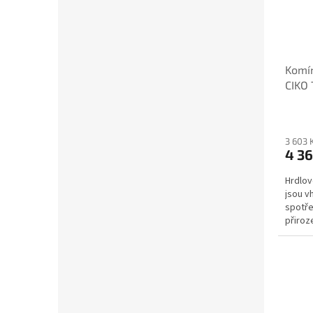
Komín
CIKO
3 603 
4 36
Hrdlo
jsou v
spotře
přiroz