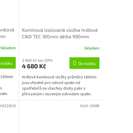
hrdlová
Komínová izolovaná vložka hrdlová
0mm
CIKO TEC 180mm délka 990mm
Skladem
Skladem
3 868 Kč bez DPH
 košíku
Do košíku
4 680 Kč
u 180mm
Hrdlové komínové vložky průměru 180mm
jsou vhodné pro odvod spalin od
 s
spotřebičů na všechny druhy paliv s
alin.
přirozeným i nuceným odvodem spalin.
OVIZ1M20
Kód:
CKMB