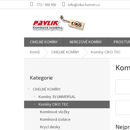
Přejít
773 / 990 950
info@ciko-komin.cz
na
obsah
CIHELNÉ KOMÍNY
NEREZOVÉ KOMÍNY
PROSTUP
Domů
CIHELNÉ KOMÍNY
Komíny CIKO TEC
P
Kom
o
Přeskočit
s
Kategorie
kategorie
t
r
CIHELNÉ KOMÍNY
a
Komíny 3V UNIVERSAL
n
Komíny CIKO TEC
n
í
Komínové vložky
p
Komínová izolace
a
Nejpr
Krycí desky