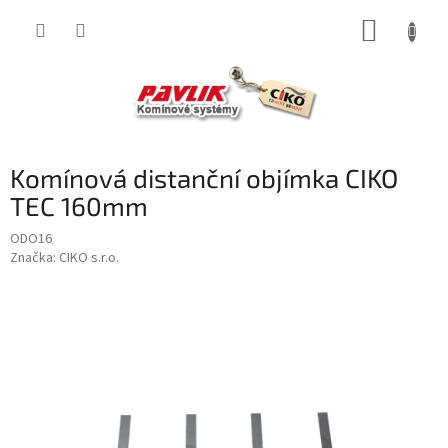
Přejít
NÁKUP
na
obsah
KOŠÍK
Komínová distanční objímka CIKO
TEC 160mm
ODO16
Značka:
CIKO s.r.o.