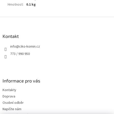
Hmotnost
:
0.1 kg
Z
á
p
a
Kontakt
t
info
@
ciko-komin.cz
í
773 / 990 950
Informace pro vás
Kontakty
Doprava
Osobní odběr
Napište nám