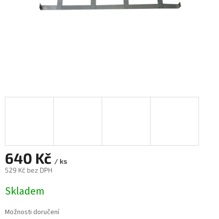
640 Kč
/ ks
529 Kč bez DPH
Měrná
Skladem
cena:
Možnosti doručení