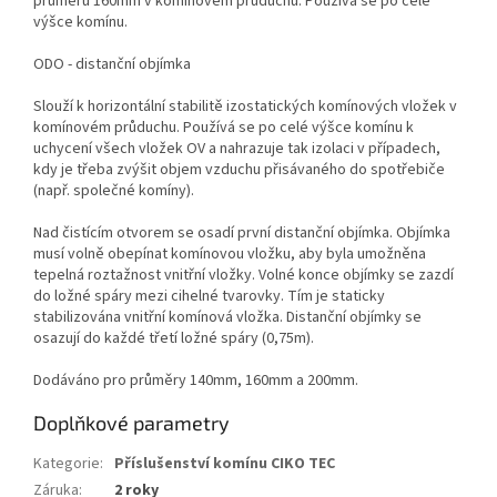
průměru 160mm v komínovém průduchu. Používá se po celé
výšce komínu.
ODO - distanční objímka
Slouží k horizontální stabilitě izostatických komínových vložek v
komínovém průduchu. Používá se po celé výšce komínu k
uchycení všech vložek OV a nahrazuje tak izolaci v případech,
kdy je třeba zvýšit objem vzduchu přisávaného do spotřebiče
(např. společné komíny).
Nad čistícím otvorem se osadí první distanční objímka. Objímka
musí volně obepínat komínovou vložku, aby byla umožněna
tepelná roztažnost vnitřní vložky. Volné konce objímky se zazdí
do ložné spáry mezi cihelné tvarovky. Tím je staticky
stabilizována vnitřní komínová vložka. Distanční objímky se
osazují do každé třetí ložné spáry (0,75m).
Dodáváno pro průměry 140mm, 160mm a 200mm.
Doplňkové parametry
Kategorie
:
Příslušenství komínu CIKO TEC
Záruka
:
2 roky