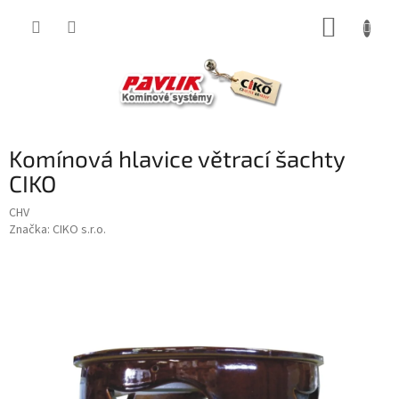
Přejít
NÁKUP
na
obsah
KOŠÍK
Komínová hlavice větrací šachty
CIKO
CHV
Značka:
CIKO s.r.o.