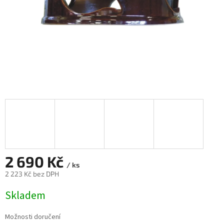
2 690 Kč
/ ks
2 223 Kč bez DPH
Měrná
Skladem
cena:
Možnosti doručení