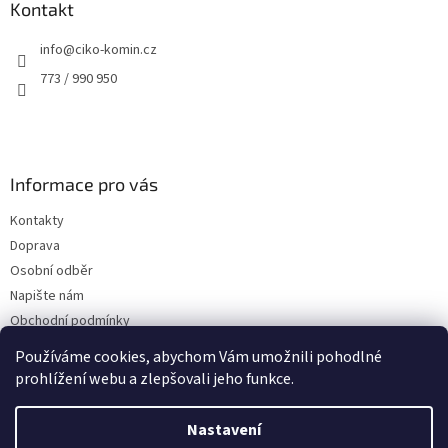
a
Kontakt
t
info
@
ciko-komin.cz
í
773 / 990 950
Informace pro vás
Kontakty
Doprava
Osobní odběr
Napište nám
Obchodní podmínky
Podmínky ochrany osobních údajů
Používáme cookies, abychom Vám umožnili pohodlné
prohlížení webu a zlepšovali jeho funkce.
Nastavení
Vytvořil Shoptet