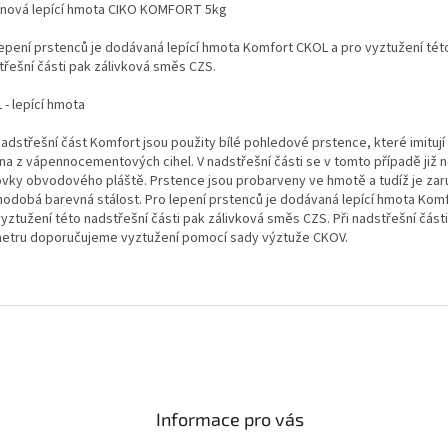
nová lepící hmota CIKO KOMFORT 5kg
lepení prstenců je dodávaná lepící hmota Komfort CKOL a pro vyztužení tét
třešní části pak zálivková směs CZS.
 - lepící hmota
adstřešní část Komfort jsou použity bílé pohledové prstence, které imitují
na z vápennocementových cihel. V nadstřešní části se v tomto případě již n
ovky obvodového pláště. Prstence jsou probarveny ve hmotě a tudíž je za
hodobá barevná stálost. Pro lepení prstenců je dodávaná lepící hmota Kom
yztužení této nadstřešní části pak zálivková směs CZS. Při nadstřešní části
metru doporučujeme vyztužení pomocí sady výztuže CKOV.
Informace pro vás