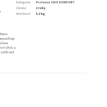
Kategorie
:
Prstence CIKO KOMFORT
Záruka
:
2 roky
o
Hmotnost
:
5.2 kg
 hlavu
epoužívají
ručena
fort CKOL a
 vyšší než