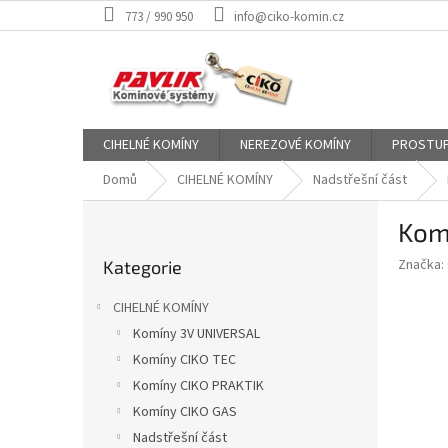
Přejít
773 / 990 950
info@ciko-komin.cz
na
obsah
CIHELNÉ KOMÍNY
NEREZOVÉ KOMÍNY
PROSTUP
Domů
CIHELNÉ KOMÍNY
Nadstřešní část
P
Kom
o
Přeskočit
s
Značka:
Kategorie
kategorie
t
r
CIHELNÉ KOMÍNY
a
Komíny 3V UNIVERSAL
n
Komíny CIKO TEC
n
í
Komíny CIKO PRAKTIK
p
Komíny CIKO GAS
a
Nadstřešní část