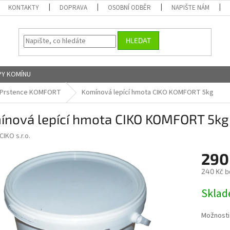
KONTAKTY
DOPRAVA
OSOBNÍ ODBĚR
NAPIŠTE NÁM
HLEDAT
Y KOMÍNU
Prstence KOMFORT
Komínová lepící hmota CIKO KOMFORT 5kg
ínová lepící hmota CIKO KOMFORT 5kg
CIKO s.r.o.
290
240 Kč b
Měrná
Skla
cena:
Možnosti