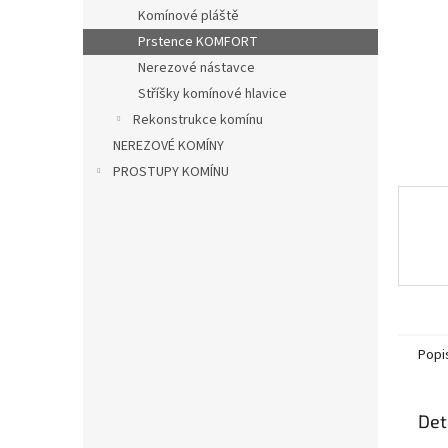
n
Komínové pláště
e
Prstence KOMFORT
l
Nerezové nástavce
Stříšky komínové hlavice
Rekonstrukce komínu
NEREZOVÉ KOMÍNY
PROSTUPY KOMÍNU
Popi
Det