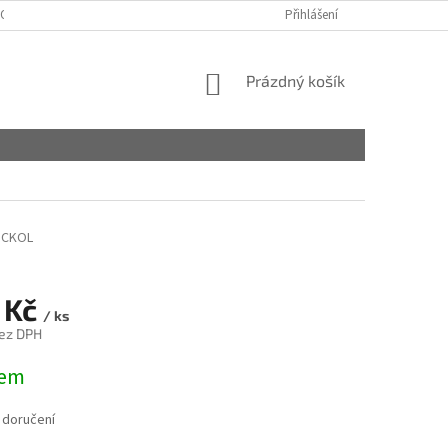
OBCHODNÍ PODMÍNKY
PODMÍNKY OCHRANY OSOBNÍCH ÚDAJŮ
Přihlášení
NÁKUPNÍ
Prázdný košík
KOŠÍK
CKOL
 Kč
/ ks
ez DPH
dem
 doručení