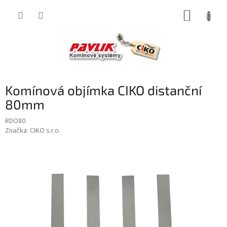
Přejít
NÁKUP
na
obsah
KOŠÍK
Komínová objímka CIKO distanční
80mm
RDO80
Značka:
CIKO s.r.o.