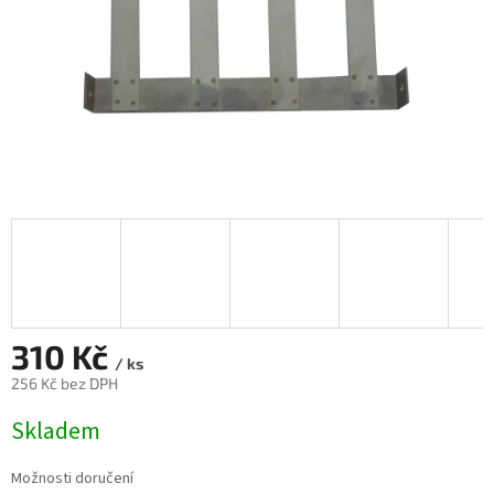
310 Kč
/ ks
256 Kč bez DPH
Měrná
Skladem
cena:
Možnosti doručení