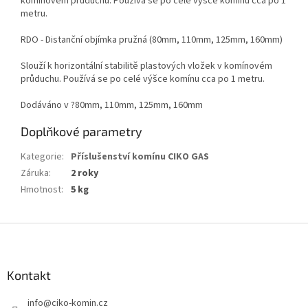
komínovém průduchu. Používá se po celé výšce komínu cca po 1
metru.
RDO - Distanční objímka pružná (80mm, 110mm, 125mm, 160mm)
Slouží k horizontální stabilitě plastových vložek v komínovém
průduchu. Používá se po celé výšce komínu cca po 1 metru.
Dodáváno v ?80mm, 110mm, 125mm, 160mm
Doplňkové parametry
Kategorie
:
Příslušenství komínu CIKO GAS
Záruka
:
2 roky
Hmotnost
:
5 kg
Z
á
p
a
Kontakt
t
info
@
ciko-komin.cz
í