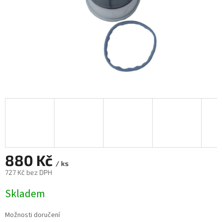
880 Kč
/ ks
727 Kč bez DPH
Měrná
Skladem
cena:
Možnosti doručení