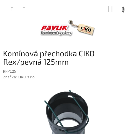
Přejít
NÁKUP
na
obsah
KOŠÍK
Komínová přechodka CIKO
flex/pevná 125mm
RFP125
Značka:
CIKO s.r.o.