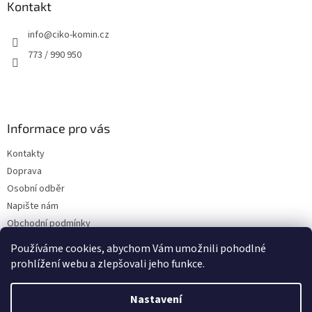
a
Kontakt
t
info
@
ciko-komin.cz
í
773 / 990 950
Informace pro vás
Kontakty
Doprava
Osobní odběr
Napište nám
Obchodní podmínky
Podmínky ochrany osobních údajů
Používáme cookies, abychom Vám umožnili pohodlné
prohlížení webu a zlepšovali jeho funkce.
Nastavení
Vytvořil Shoptet