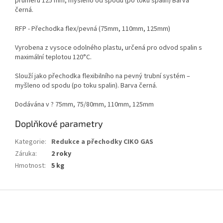
průměru 125 mm, myšleno od spodu (po toku spalin) Barva
černá.
RFP - Přechodka flex/pevná (75mm, 110mm, 125mm)
Vyrobena z vysoce odolného plastu, určená pro odvod spalin s
maximální teplotou 120°C.
Slouží jako přechodka flexibilního na pevný trubní systém –
myšleno od spodu (po toku spalin). Barva černá.
Dodávána v ? 75mm, 75/80mm, 110mm, 125mm
Doplňkové parametry
Kategorie
:
Redukce a přechodky CIKO GAS
Záruka
:
2 roky
Hmotnost
:
5 kg
Z
á
p