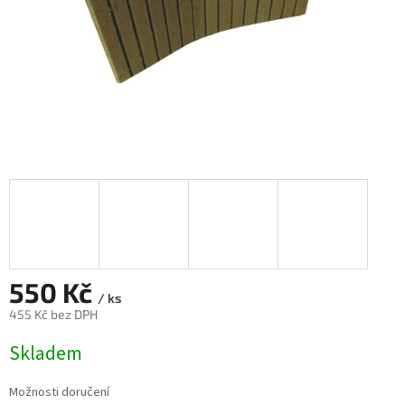
550 Kč
/ ks
455 Kč bez DPH
Měrná
Skladem
cena:
Možnosti doručení