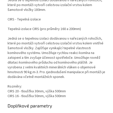
Jedná se o tepelnou izolaci dodávanou v nařezaných rohožích,
které po montáži vytvoří celistvou izolační vrstvu kolem
šamotové vložky 180mm.
CIRS - Tepelná izolace
Tepelná izolace CIRS (pro průměry 160 a 200mm)
Jedná se o tepelnou izolaci dodávanou v nařezaných rohožích,
které po montáži vytvoří celistvou izolační vrstvu kolem vnitřné
šamotové vložky. Zajišťuje vynikající tepelné vlastnosti
komínového systému. Umožňuje rychlou reakci komína na
zatopení a tím zvyšuje účinnost spotřebiče. Umožňuje rovněž
dilataci komínového průduchu od komínového pláště. Je
vyrobena z velmi kvalitních minerálních vláken o objemové
hmotnosti 90 kg.m-3. Pro zjednodušení manipulace při montáži je
dodávána včetně montážních sponek.
Rozměry:
CIRS 20 - tloušťka 30mm, výška 500mm
CIRS 16 - tloušťka 50mm, výška 500mm
Doplňkové parametry