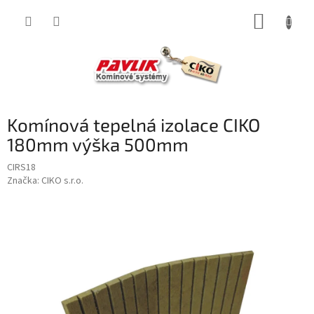
Přejít
NÁKUP
na
obsah
KOŠÍK
Komínová tepelná izolace CIKO
180mm výška 500mm
CIRS18
Značka:
CIKO s.r.o.