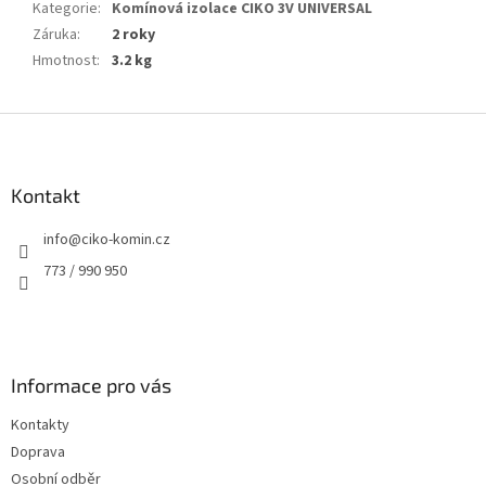
Kategorie
:
Komínová izolace CIKO 3V UNIVERSAL
Záruka
:
2 roky
Hmotnost
:
3.2 kg
Z
á
p
a
Kontakt
t
info
@
ciko-komin.cz
í
773 / 990 950
Informace pro vás
Kontakty
Doprava
Osobní odběr