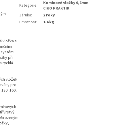
Komínové vložky 0,6mm
Kategorie
:
CIKO PRAKTIK
nými
Záruka
:
2 roky
Hmotnost
:
1.4 kg
 vložka s
ančními
 systému.
ožky při
 rychlá.
ých vložek
kovány pro
 130, 160,
omínových
třívrstvý
 přirozeným
ložky,