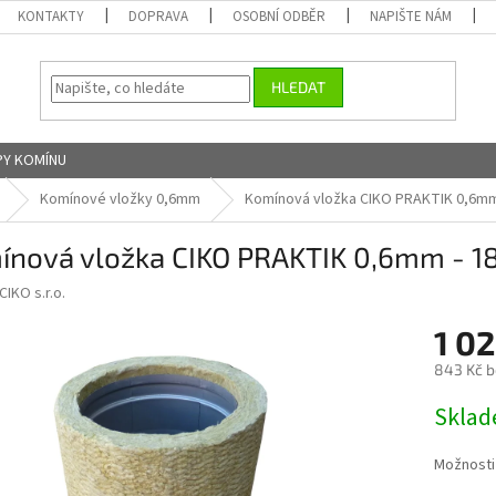
KONTAKTY
DOPRAVA
OSOBNÍ ODBĚR
NAPIŠTE NÁM
HLEDAT
Y KOMÍNU
Komínové vložky 0,6mm
Komínová vložka CIKO PRAKTIK 0,6m
ínová vložka CIKO PRAKTIK 0,6mm -
CIKO s.r.o.
1 0
843 Kč 
Měrná
Skla
cena:
Možnosti