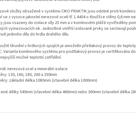
zové vložky obsažené v systému CIKO PRAKTIK jsou odolné proti kondenz
bí se z vysoce jakostní nerezové oceli tř. 1.4404 o tloušťce stěny 0,6 mm 
ky jsou vsazeny do izolace síly 25 mm a v komínovém plášti vystředěny po
ných vymezovacích ok. Jednotlivé vnitřní izolované prvky se sestavují pou
utí jednoho dílu do hrdla druhého dílu.
oužití těsnění v hrdlových spojích je umožněn přetlakový provoz do teploty
C. Varianta komínového systému pro podtlakový provoz je certifikována do
nejvyšší možné teplotní zatřídění.
iál: nerezová ocel a minerální izolace
ěry: 130, 160, 180, 200 a 250mm
ěry: základní délka 1080mm (stavební délka 1000mm)
cené délky 540mm (stavební délka 460mm) nebo 360mm (stavební délka 2