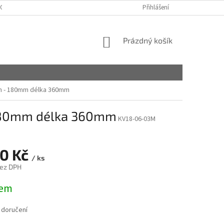
OBCHODNÍ PODMÍNKY
PODMÍNKY OCHRANY OSOBNÍCH ÚDAJŮ
Přihlášení
NÁKUPNÍ
Prázdný košík
KOŠÍK
m - 180mm délka 360mm
 180mm délka 360mm
KV18-06-03M
20 Kč
/ ks
bez DPH
dem
 doručení