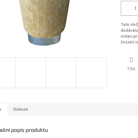
Tato vlo
dodávána
izolaci p
Detailní 
TISK
s
Diskuze
ailní popis produktu