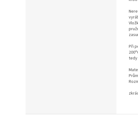
Nere
vyrá
Vlož
pruž
zasun
Při p
200°
tedy 
Mater
Prům
Rozm
zkrá
Z
á
p
a