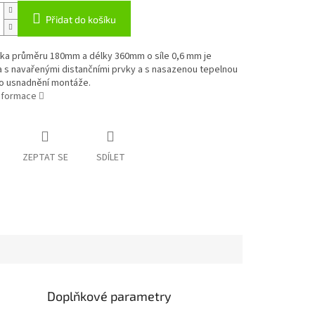
Přidat do košíku
žka průměru 180mm a délky 360mm o síle 0,6 mm je
 s navařenými distančními prvky a s nasazenou tepelnou
ro usnadnění montáže.
informace
ZEPTAT SE
SDÍLET
Doplňkové parametry