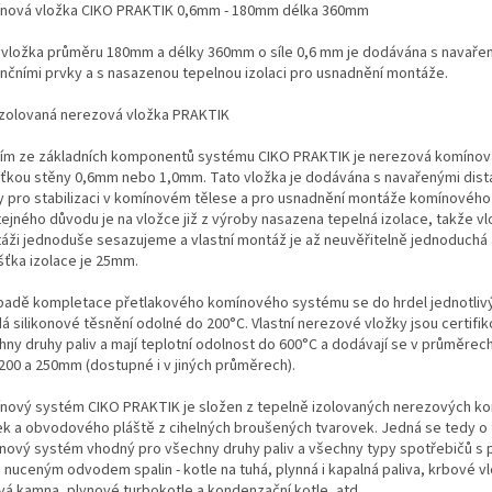
nová vložka CIKO PRAKTIK 0,6mm - 180mm délka 360mm
 vložka průměru 180mm a délky 360mm o síle 0,6 mm je dodávána s navaře
ančními prvky a s nasazenou tepelnou izolaci pro usnadnění montáže.
 Izolovaná nerezová vložka PRAKTIK
ím ze základních komponentů systému CIKO PRAKTIK je nerezová komínová
šťkou stěny 0,6mm nebo 1,0mm. Tato vložka je dodávána s navařenými dist
y pro stabilizaci v komínovém tělese a pro usnadnění montáže komínového
ejného důvodu je na vložce již z výroby nasazena tepelná izolace, takže vl
áži jednoduše sesazujeme a vlastní montáž je až neuvěřitelně jednoduchá a
šťka izolace je 25mm.
ípadě kompletace přetlakového komínového systému se do hrdel jednotliv
dá silikonové těsnění odolné do 200°C. Vlastní nerezové vložky jsou certifi
hny druhy paliv a mají teplotní odolnost do 600°C a dodávají se v průměrech
 200 a 250mm (dostupné i v jiných průměrech).
nový systém CIKO PRAKTIK je složen z tepelně izolovaných nerezových k
ek a obvodového pláště z cihelných broušených tvarovek. Jedná se tedy o 
nový systém vhodný pro všechny druhy paliv a všechny typy spotřebičů s
 nuceným odvodem spalin - kotle na tuhá, plynná i kapalná paliva, krbové v
vá kamna, plynové turbokotle a kondenzační kotle, atd.