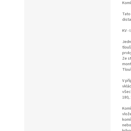
Komí
Tato
dist
KV -
Jedn
tlou
prvk
Ze st
mont
Tlou
V př
vklá
všec
180,
Komí
vlož
komí
nebo
krbo