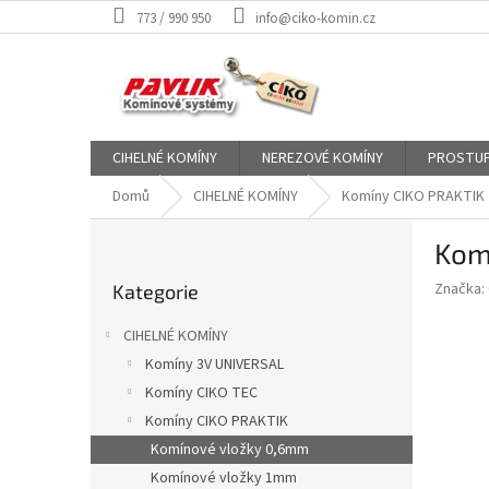
Přejít
773 / 990 950
info@ciko-komin.cz
na
obsah
CIHELNÉ KOMÍNY
NEREZOVÉ KOMÍNY
PROSTUP
Domů
CIHELNÉ KOMÍNY
Komíny CIKO PRAKTIK
P
Kom
o
Přeskočit
s
Značka:
Kategorie
kategorie
t
r
CIHELNÉ KOMÍNY
a
Komíny 3V UNIVERSAL
n
Komíny CIKO TEC
n
í
Komíny CIKO PRAKTIK
p
Komínové vložky 0,6mm
a
Komínové vložky 1mm