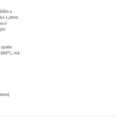
átům a
nebo 1,0mm.
mocí
hým
 spalin
 600°C, má
80mm)