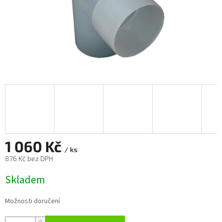
1 060 Kč
/ ks
876 Kč bez DPH
Měrná
Skladem
cena:
Možnosti doručení