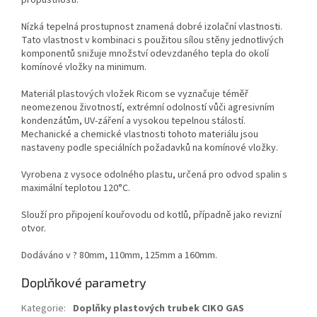
propustností.
Nízká tepelná prostupnost znamená dobré izolační vlastnosti.
Tato vlastnost v kombinaci s použitou sílou stěny jednotlivých
komponentů snižuje množství odevzdaného tepla do okolí
komínové vložky na minimum.
Materiál plastových vložek Ricom se vyznačuje téměř
neomezenou životností, extrémní odolností vůči agresivním
kondenzátům, UV-záření a vysokou tepelnou stálostí.
Mechanické a chemické vlastnosti tohoto materiálu jsou
nastaveny podle speciálních požadavků na komínové vložky.
Vyrobena z vysoce odolného plastu, určená pro odvod spalin s
maximální teplotou 120°C.
Slouží pro připojení kouřovodu od kotlů, případně jako revizní
otvor.
Dodáváno v ? 80mm, 110mm, 125mm a 160mm.
Doplňkové parametry
Kategorie
:
Doplňky plastových trubek CIKO GAS