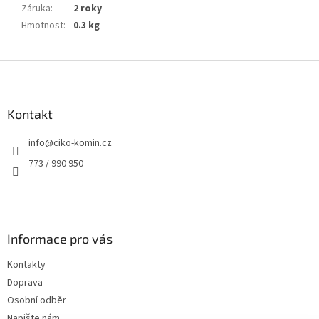
Záruka
:
2 roky
Hmotnost
:
0.3 kg
Z
á
p
a
Kontakt
t
info
@
ciko-komin.cz
í
773 / 990 950
Informace pro vás
Kontakty
Doprava
Osobní odběr
Napište nám