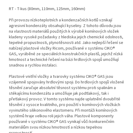
RT - T-kus (80mm, 110mm, 125mm, 160mm)
Při provozu nízkoteplotních a kondenzačních kotlů vznikají
agresivní kondenzáty obsahující kyseliny. Z tohoto důvodu jsou
na vlastnosti materiálů použitých k výrobě komínových vložek
kladeny vysoké požadavky z hlediska jejich chemické odolnosti,
tepelné propustnosti, plynotěsnosti atd. Jako nejlepší řešení se
nabízejí plastové vložky Ricom, používané v systému CIKO®
GAS, vyráběné ze speciálních konstrukčních plastů, jejichž nízká
hmotnost a technické řešení na bázi hrdlových spojů umožňují
snadnou a rychlou instalaci.
Plastové vnitřní vložky a tvarovky systému CIKO® GAS jsou
vzájemně spojovány hrdlovými spoji. Do hrdlových spojů vložené
těsnění zaručuje absolutní těsnost systému proti spalinám a
stékajícímu kondenzátu a umožňuje jak podtlakový, tak i
přetlakový provoz. V tomto systému najde uplatnění dvoubřité
těsnění z vysoce kvalitního, pro použití v komínových vložkách
vyvinutého silikonového elastomeru. Při montáži komínových
systémů hraje velkou roli jejich váha. Plastové komponenty
používané v systému CIKO® GAS vynikají vůči konkurenčním
materiálům svou nízkou hmotností a nízkou tepelnou