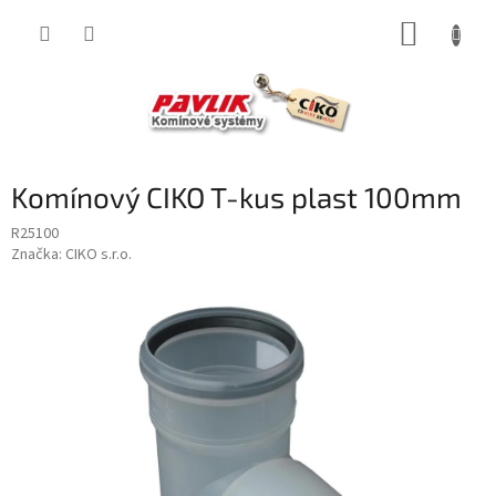
Přejít
NÁKUP
na
obsah
KOŠÍK
Komínový CIKO T-kus plast 100mm
R25100
Značka:
CIKO s.r.o.