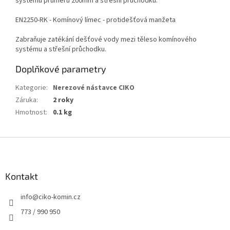
systému průměru 200mm a střešní průchodku.
EN2250-RK - Komínový límec - protidešťová manžeta
Zabraňuje zatékání dešťové vody mezi těleso komínového
systému a střešní průchodku.
Doplňkové parametry
Kategorie
:
Nerezové nástavce CIKO
Záruka
:
2 roky
Hmotnost
:
0.1 kg
Z
á
p
a
Kontakt
t
info
@
ciko-komin.cz
í
773 / 990 950