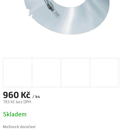
960 Kč
/ ks
793 Kč bez DPH
Měrná
Skladem
cena:
Možnosti doručení