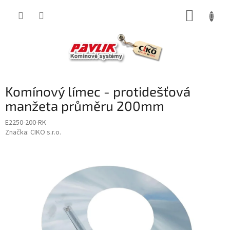
Přejít
NÁKUP
na
obsah
KOŠÍK
Komínový límec - protidešťová
manžeta průměru 200mm
E2250-200-RK
Značka:
CIKO s.r.o.