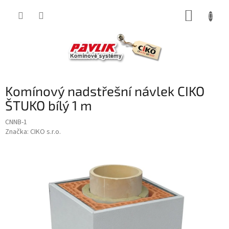
Přejít
NÁKUP
na
obsah
KOŠÍK
Komínový nadstřešní návlek CIKO
ŠTUKO bílý 1 m
CNNB-1
Značka:
CIKO s.r.o.