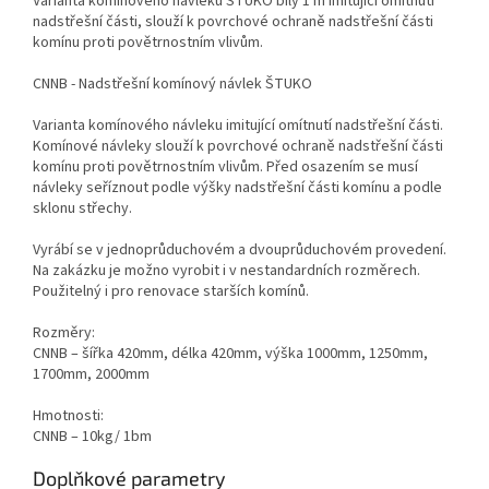
Varianta komínového návleku ŠTUKO bílý 1 m imitující omítnutí
nadstřešní části, slouží k povrchové ochraně nadstřešní části
komínu proti povětrnostním vlivům.
CNNB - Nadstřešní komínový návlek ŠTUKO
Varianta komínového návleku imitující omítnutí nadstřešní části.
Komínové návleky slouží k povrchové ochraně nadstřešní části
komínu proti povětrnostním vlivům. Před osazením se musí
návleky seříznout podle výšky nadstřešní části komínu a podle
sklonu střechy.
Vyrábí se v jednoprůduchovém a dvouprůduchovém provedení.
Na zakázku je možno vyrobit i v nestandardních rozměrech.
Použitelný i pro renovace starších komínů.
Rozměry:
CNNB – šířka 420mm, délka 420mm, výška 1000mm, 1250mm,
1700mm, 2000mm
Hmotnosti:
CNNB – 10kg/ 1bm
Doplňkové parametry