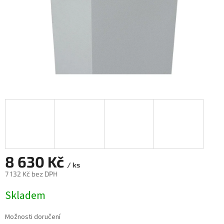
8 630 Kč
/ ks
7 132 Kč bez DPH
Měrná
Skladem
cena:
Možnosti doručení