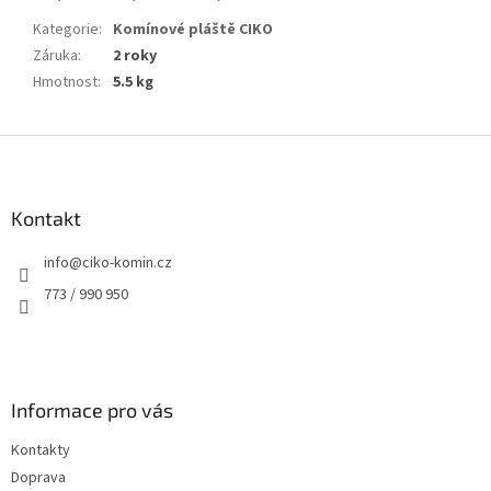
Kategorie
:
Komínové pláště CIKO
Záruka
:
2 roky
Hmotnost
:
5.5 kg
Z
á
p
a
Kontakt
t
info
@
ciko-komin.cz
í
773 / 990 950
Informace pro vás
Kontakty
Doprava