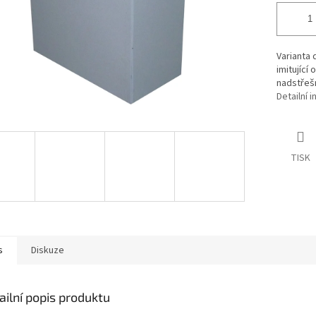
Varianta
imitující
nadstřešn
Detailní 
TISK
s
Diskuze
ailní popis produktu