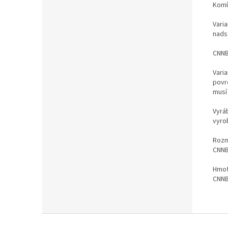
Komí
Vari
nadst
CNNB
Varia
povr
musí
Vyrá
vyro
Rozm
CNNB
Hmot
CNNB
Z