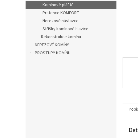
n
Komínové pláště
e
Prstence KOMFORT
l
Nerezové nástavce
Stříšky komínové hlavice
Rekonstrukce komínu
NEREZOVÉ KOMÍNY
PROSTUPY KOMÍNU
Popi
Det