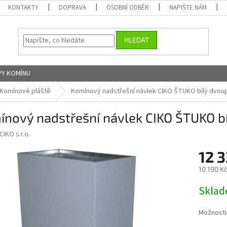
KONTAKTY
DOPRAVA
OSOBNÍ ODBĚR
NAPIŠTE NÁM
HLEDAT
Y KOMÍNU
Komínové pláště
Komínový nadstřešní návlek CIKO ŠTUKO bílý dvou
ínový nadstřešní návlek CIKO ŠTUKO b
CIKO s.r.o.
12 
10 190 K
Měrná
Skla
cena:
Možnosti