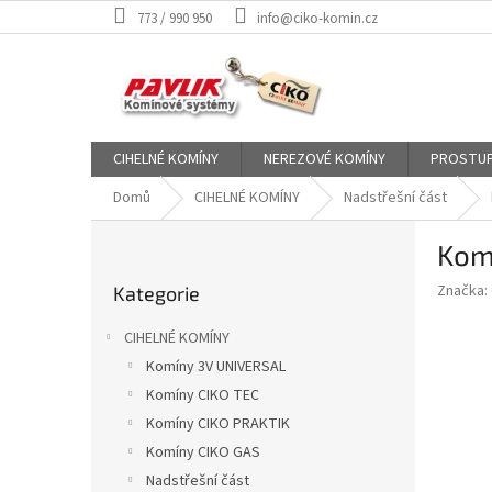
Přejít
773 / 990 950
info@ciko-komin.cz
na
obsah
CIHELNÉ KOMÍNY
NEREZOVÉ KOMÍNY
PROSTUP
Domů
CIHELNÉ KOMÍNY
Nadstřešní část
P
Kom
o
Přeskočit
s
Značka:
Kategorie
kategorie
t
r
CIHELNÉ KOMÍNY
a
Komíny 3V UNIVERSAL
n
Komíny CIKO TEC
n
í
Komíny CIKO PRAKTIK
p
Komíny CIKO GAS
a
Nadstřešní část