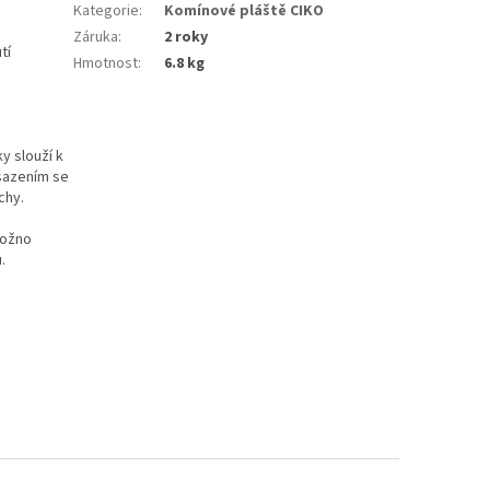
Kategorie
:
Komínové pláště CIKO
Záruka
:
2 roky
tí
Hmotnost
:
6.8 kg
y slouží k
osazením se
chy.
možno
.