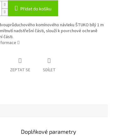
Přidat do košíku
 dvouprůduchového komínového návleku ŠTUKO bílý 1 m
 omítnutí nadstřešní části, slouží k povrchové ochraně
í části.
informace
ZEPTAT SE
SDÍLET
Doplňkové parametry