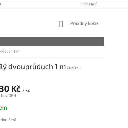
OBCHODNÍ PODMÍNKY
PODMÍNKY OCHRANY OSOBNÍCH ÚDAJŮ
Přihlášení
NÁKUPNÍ
Prázdný košík
KOŠÍK
průduch 1 m
ílý dvouprůduch 1 m
CNNB2-1
330 Kč
/ ks
č bez DPH
dem
 doručení