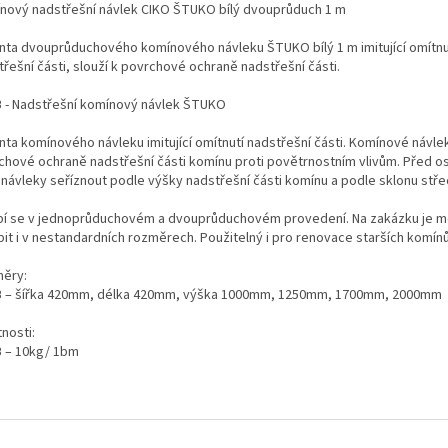
nový nadstřešní návlek CIKO ŠTUKO bílý dvouprůduch 1 m
anta dvouprůduchového komínového návleku ŠTUKO bílý 1 m imitující omítnu
řešní části, slouží k povrchové ochraně nadstřešní části.
 - Nadstřešní komínový návlek ŠTUKO
nta komínového návleku imitující omítnutí nadstřešní části. Komínové návlek
chové ochraně nadstřešní části komínu proti povětrnostním vlivům. Před 
 návleky seříznout podle výšky nadstřešní části komínu a podle sklonu stře
bí se v jednoprůduchovém a dvouprůduchovém provedení. Na zakázku je 
bit i v nestandardních rozměrech. Použitelný i pro renovace starších komínů
ěry:
 – šířka 420mm, délka 420mm, výška 1000mm, 1250mm, 1700mm, 2000mm
nosti:
 – 10kg/ 1bm