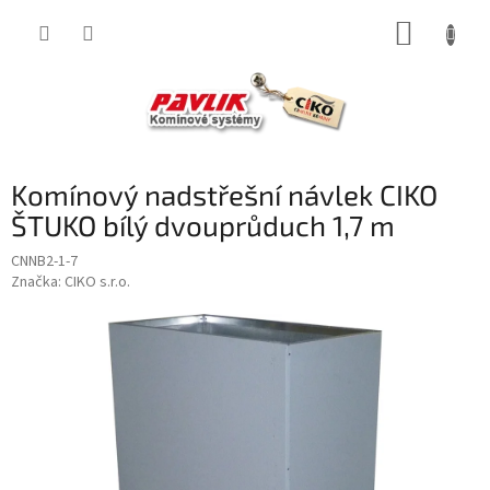
Přejít
NÁKUP
na
obsah
KOŠÍK
Komínový nadstřešní návlek CIKO
ŠTUKO bílý dvouprůduch 1,7 m
CNNB2-1-7
Značka:
CIKO s.r.o.