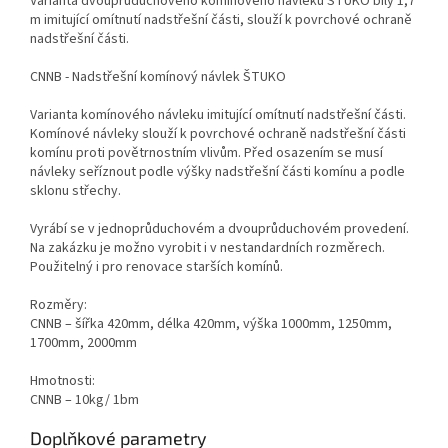
Varianta dvouprůduchového komínového návleku ŠTUKO bílý 1,7
m imitující omítnutí nadstřešní části, slouží k povrchové ochraně
nadstřešní části.
CNNB - Nadstřešní komínový návlek ŠTUKO
Varianta komínového návleku imitující omítnutí nadstřešní části.
Komínové návleky slouží k povrchové ochraně nadstřešní části
komínu proti povětrnostním vlivům. Před osazením se musí
návleky seříznout podle výšky nadstřešní části komínu a podle
sklonu střechy.
Vyrábí se v jednoprůduchovém a dvouprůduchovém provedení.
Na zakázku je možno vyrobit i v nestandardních rozměrech.
Použitelný i pro renovace starších komínů.
Rozměry:
CNNB – šířka 420mm, délka 420mm, výška 1000mm, 1250mm,
1700mm, 2000mm
Hmotnosti:
CNNB – 10kg/ 1bm
Doplňkové parametry