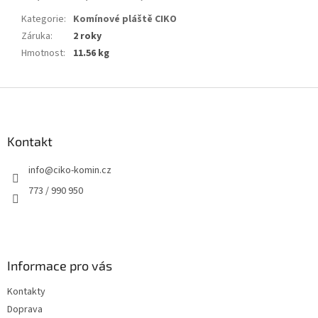
Kategorie
:
Komínové pláště CIKO
Záruka
:
2 roky
Hmotnost
:
11.56 kg
Z
á
p
a
Kontakt
t
info
@
ciko-komin.cz
í
773 / 990 950
Informace pro vás
Kontakty
Doprava