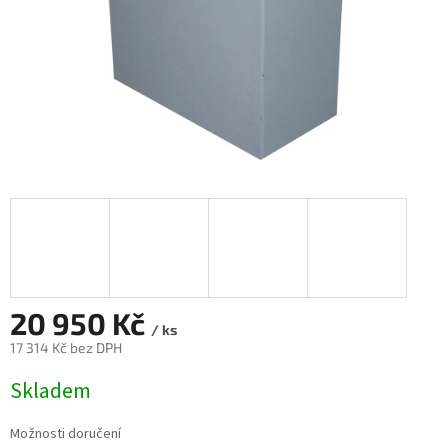
20 950 Kč
/ ks
17 314 Kč bez DPH
Měrná
Skladem
cena:
Možnosti doručení