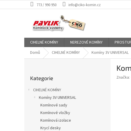
Přejít
773 / 990 950
info@ciko-komin.cz
na
obsah
CIHELNÉ KOMÍNY
NEREZOVÉ KOMÍNY
PROSTUP
Domů
CIHELNÉ KOMÍNY
Komíny 3V UNIVERSAL
P
Kom
o
Přeskočit
s
Značka:
Kategorie
kategorie
t
r
CIHELNÉ KOMÍNY
a
Komíny 3V UNIVERSAL
n
Komínové sady
n
í
Komínové vložky
p
Komínová izolace
a
Krycí desky