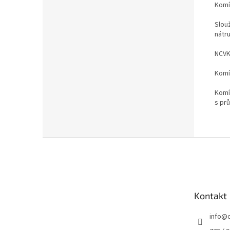
Komí
Slou
nátr
NCVK
Komí
Komí
s pr
Z
á
p
a
t
Kontakt
í
info
@