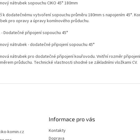
nový nátrubek sopouchu CIKO 45° 180mm
ží k dodatečnému vytvoření sopouchu průměru 180mm s napojením 45°. K
ubek pro opravy a úpravy komínového průduchu.
 - Dodatečné připojení sopouchu 45°
nový nátrubek - dodatečné připojení sopouchu 45°
nová nátrubek pro dodatečné připojení kouřovodu. Vnitřní rozměr připojení
ůměrem průduchu. Technické vlastnosti shodné se základními vložkami CV.
Informace pro vás
Kontakty
ciko-komin.cz
Doprava