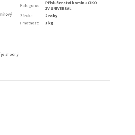
Příslušenství komínu CIKO
Kategorie
:
3V UNIVERSAL
omínový
Záruka
:
2 roky
Hmotnost
:
3 kg
 je shodný