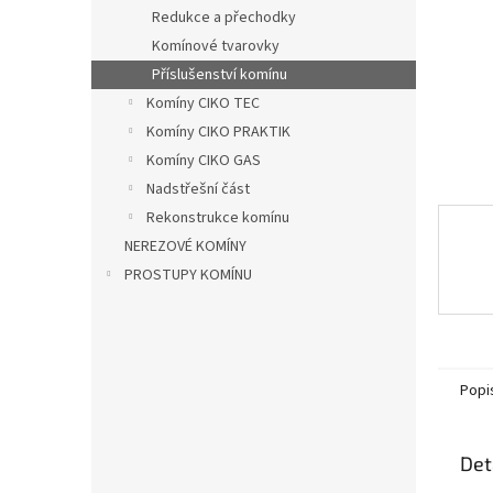
n
Redukce a přechodky
e
Komínové tvarovky
l
Příslušenství komínu
Komíny CIKO TEC
Komíny CIKO PRAKTIK
Komíny CIKO GAS
Nadstřešní část
Rekonstrukce komínu
NEREZOVÉ KOMÍNY
PROSTUPY KOMÍNU
Popi
Det