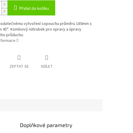
Přidat do košíku
 dodatečnému vytvoření sopouchu průměru 180mm s
m 45°. Komínový nátrubek pro opravy a úpravy
ho průduchu.
informace
ZEPTAT SE
SDÍLET
Doplňkové parametry