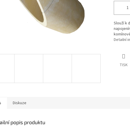
Slouží k
napojení
komínové
Detailní 
TISK
s
Diskuze
ailní popis produktu