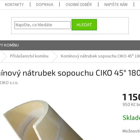
KONTAKTY
DOPRAVA
OSOBNÍ ODBĚR
NAPIŠTE NÁM
HLEDAT
Y KOMÍNU
Příslušenství komínu
Komínový nátrubek sopouchu CIKO 45° 1
ínový nátrubek sopouchu CIKO 45° 1
CIKO s.r.o.
1 15
950 Kč b
Měrná
Skla
cena:
Možnosti