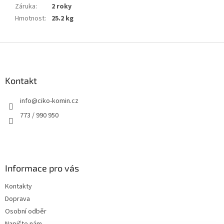
Záruka
:
2 roky
Hmotnost
:
25.2 kg
Z
á
p
a
Kontakt
t
info
@
ciko-komin.cz
í
773 / 990 950
Informace pro vás
Kontakty
Doprava
Osobní odběr