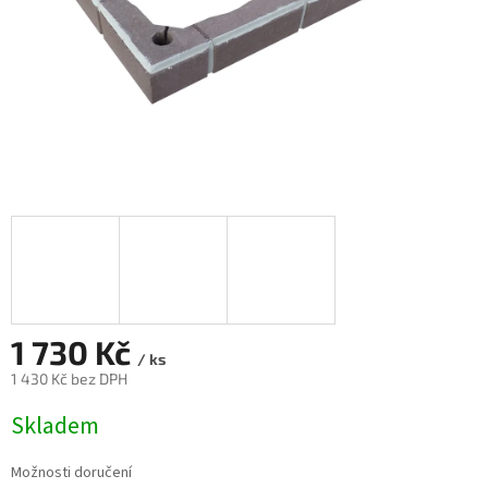
1 730 Kč
/ ks
1 430 Kč bez DPH
Měrná
Skladem
cena:
Možnosti doručení