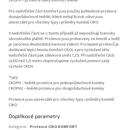
CKOPH – prstence hlavy Komfort hnědé
Pro nadstřešní část Komfort jsou použity pohledové prstence
dvouprůduchové hnědé, které imitují lícové zdivo jsou
univerzální pro všechny typy i průměry komínů CIKO.
V nadstřešní části se v tomto případě již nepoužívají tvarovky
obvodového pláště. Prstence jsou probarveny ve hmotě a tudíž
je zaručena dlouhodobá barevná stálost. Pro lepení prstenců je
dodávaná lepící hmota Komfort CKOL a pro vyztužení této
nadstřešní části pak zálivková směs CZS. Při nadstřešní části
vyšší než 1,5 metru doporučujeme vyztužení pomocí sady
výztuže CKOV.
Typy:
CKOPH – hnědé prstence pro jednoprůduchové komíny
CKOPH2 – hnědé prstence pro dvojprůduchové komíny
Prstence jsou univerzální pro všechny typy i průměry komínů
CIKO.
Doplňkové parametry
Kategorie
:
Prstence CIKO KOMFORT