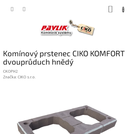
Přejít
NÁKUP
na
obsah
KOŠÍK
Komínový prstenec CIKO KOMFORT
dvouprůduch hnědý
CKOPH2
Značka:
CIKO s.r.o.