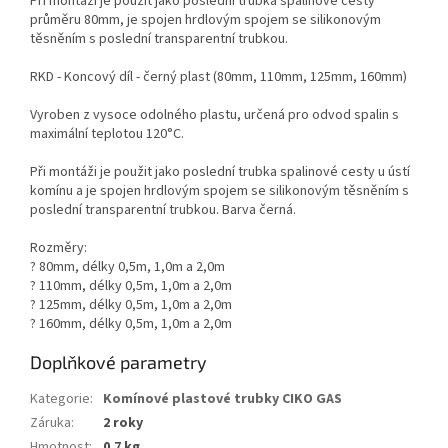
Při montáži je použit jako poslední trubka spalinové cesty
průměru 80mm, je spojen hrdlovým spojem se silikonovým
těsněním s poslední transparentní trubkou.
RKD - Koncový díl - černý plast (80mm, 110mm, 125mm, 160mm)
Vyroben z vysoce odolného plastu, určená pro odvod spalin s
maximální teplotou 120°C.
Při montáži je použit jako poslední trubka spalinové cesty u ústí
komínu a je spojen hrdlovým spojem se silikonovým těsněním s
poslední transparentní trubkou. Barva černá.
Rozměry:
? 80mm, délky 0,5m, 1,0m a 2,0m
? 110mm, délky 0,5m, 1,0m a 2,0m
? 125mm, délky 0,5m, 1,0m a 2,0m
? 160mm, délky 0,5m, 1,0m a 2,0m
Doplňkové parametry
Kategorie
:
Komínové plastové trubky CIKO GAS
Záruka
:
2 roky
Hmotnost
:
0.7 kg