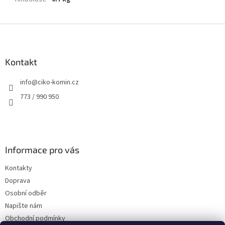
Z
á
p
a
Kontakt
t
info
@
ciko-komin.cz
í
773 / 990 950
Informace pro vás
Kontakty
Doprava
Osobní odběr
Napište nám
Obchodní podmínky