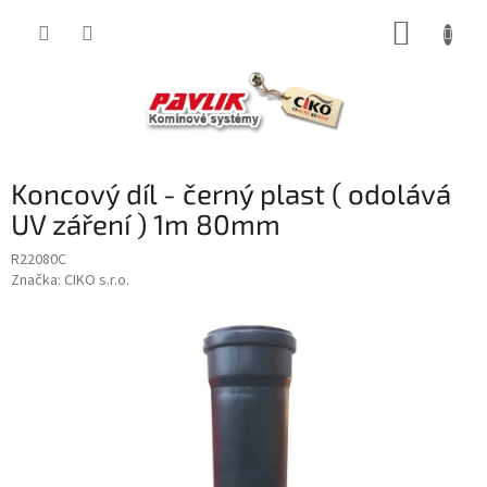
Přejít
NÁKUP
na
obsah
KOŠÍK
Koncový díl - černý plast ( odolává
UV záření ) 1m 80mm
R22080C
Značka:
CIKO s.r.o.