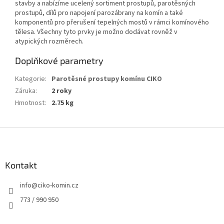
stavby a nabízíme ucelený sortiment prostupů, parotěsných
prostupů, dílů pro napojení parozábrany na komín a také
komponentů pro přerušení tepelných mostů v rámci komínového
tělesa. Všechny tyto prvky je možno dodávat rovněž v
atypických rozměrech.
Doplňkové parametry
Kategorie
:
Parotěsné prostupy komínu CIKO
Záruka
:
2 roky
Hmotnost
:
2.75 kg
Z
á
p
a
Kontakt
t
info
@
ciko-komin.cz
í
773 / 990 950