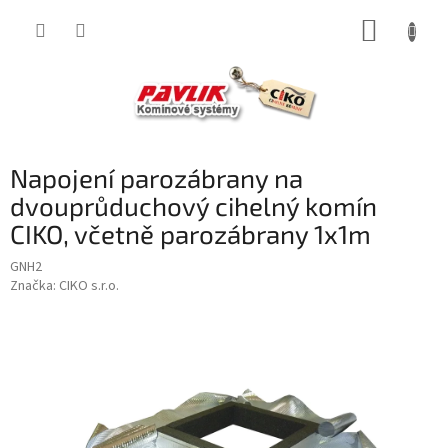
Přejít
NÁKUP
na
obsah
KOŠÍK
Napojení parozábrany na
dvouprůduchový cihelný komín
CIKO, včetně parozábrany 1x1m
GNH2
Značka:
CIKO s.r.o.