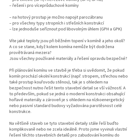
– řešení i pro víceprůduchové komíny
– na hotový prostup je možno napojit parozábranu
– pro všechny typy stropních i střešních konstrukcí
– lze jednoduše seříznout pod libovolným úhlem (GPH a GPK)
Víte jaké teploty jsou při běžném topení v komíně a jeho okolí?
A co se stane, když kolem komína nemůže být dodržena
provětrávaná mezera?
Jsou všechny používané materiály a řešení opravdu bezpečné?
Při plánování komínu ve stavbě je třeba si uvědomit, že pokud
komín prochází okolní konstrukcí (např. stropem, střechou nebo
také prostup kouřovodu stěnou), tak je s ohledem na
bezpečnost nutno řešit tento stavební detail se vší vážností. A
to především, pokud se jedná o moderní konstrukci obsahující
hořlavé materiály a zároveň je s ohledem na nízkoenergetický
nebo pasivní standard budovy vyžadována parotěsnost celé
konstrukce.
Na většině staveb se tyto stavební detaily stále řeší buďto
komplikovaně nebo ne zcela ideálně. Proto jsme vyvinuli vlastní
řešení těchto stavebních detailů pro zabudování komínu do