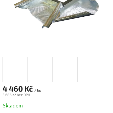
4 460 Kč
/ ks
3 686 Kč bez DPH
Měrná
Skladem
cena: