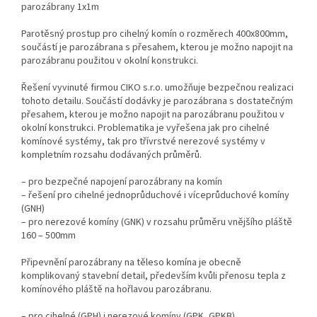
parozábrany 1x1m
Parotěsný prostup pro cihelný komín o rozměrech 400x800mm,
součástí je parozábrana s přesahem, kterou je možno napojit na
parozábranu použitou v okolní konstrukci.
Řešení vyvinuté firmou CIKO s.r.o. umožňuje bezpečnou realizaci
tohoto detailu. Součástí dodávky je parozábrana s dostatečným
přesahem, kterou je možno napojit na parozábranu použitou v
okolní konstrukci. Problematika je vyřešena jak pro cihelné
komínové systémy, tak pro třívrstvé nerezové systémy v
kompletním rozsahu dodávaných průměrů.
– pro bezpečné napojení parozábrany na komín
– řešení pro cihelné jednoprůduchové i víceprůduchové komíny
(GNH)
– pro nerezové komíny (GNK) v rozsahu průměru vnějšího pláště
160 – 500mm
Připevnění parozábrany na těleso komína je obecně
komplikovaný stavební detail, především kvůli přenosu tepla z
komínového pláště na hořlavou parozábranu.
– pro cihelné (GPH) i nerezové komíny (GPK, GPKB)