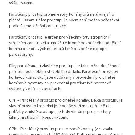
výška 600mm
Parotěsný prostup pro nerezový komíny průměrů vnějšího
pláště 300mm. Délka prostupu je 60cm není možno seřezávat
podle šikmé střešní konstrukce.
Parotěsný prostup je určen pro všechny tyty stropních i
střešních konstrukcí a umožňuje kromě bezpečného oddělení
komínu od hořlavých materiálů také bezpečné napojení
parozábrany.
Díky parotěsnosti vlastního prostupu je tak možno dosáhnout
parotěsnosti celého stavebního detailu. Parotěsné prostupy
hořlavou konstrukcí jsou dodávány v provedení pro cihelné
komínové systémy a v provedení pro třívrstvé nerezové
systémy ve třech variantách:
GPH – Parotěsný prostup pro cihelné komíny. Délka prostupu je
Vlastní prostup lze velmi jednoduše seříznout přesně dle
potřeby v místě prostupu, je tedy vhodný i pro prostupy
šikmými střešními konstrukcemi.
GPK – Parotěsný prostup pro nerezové komíny (v rozsahu
průměrů vnějšího pláště 160-400mm). Délka prostupu je Vlastní