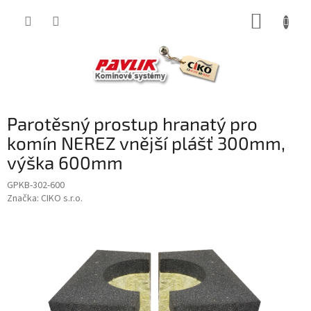
Přejít
NÁKUP
na
obsah
KOŠÍK
Parotěsný prostup hranatý pro
komín NEREZ vnější plášť 300mm,
výška 600mm
GPKB-302-600
Značka:
CIKO s.r.o.