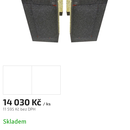
14 030 Kč
/ ks
11 595 Kč bez DPH
Měrná
Skladem
cena: