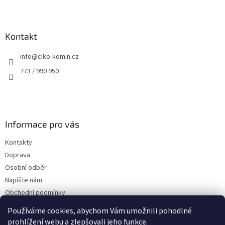
Z
á
p
a
Kontakt
t
info
@
ciko-komin.cz
í
773 / 990 950
Informace pro vás
Kontakty
Doprava
Osobní odběr
Napište nám
Obchodní podmínky
Podmínky ochrany osobních údajů
Používáme cookies, abychom Vám umožnili pohodlné
prohlížení webu a zlepšovali jeho funkce.