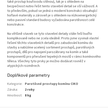
také prostup kouřovodu stěnou), tak je s ohledem na
bezpečnost nutno řešit tento stavební detail se vší vážností. A
to především, pokud se jedná o moderní konstrukci obsahující
hořlavé materiály a zároveň je s ohledem na nízkoenergetický
nebo pasivní standard budovy vyžadována parotěsnost celé
konstrukce.
Na většině staveb se tyto stavební detaily stále řeší buďto
komplikovaně nebo ne zcela ideálně. Proto jsme vyvinuli vlastní
řešení těchto stavebních detailů pro zabudování komínu do
stavby a nabízíme ucelený sortiment prostupů, parotěsných
prostupů, dílů pro napojení parozábrany na komín a také
komponentů pro přerušení tepelných mostů v rámci komínového
tělesa. Všechny tyto prvky je možno dodávat rovněž v
atypických rozměrech.
Doplňkové parametry
Kategorie
:
Parotěsné prostupy komínu CIKO
Záruka
:
2 roky
Hmotnost
:
8 kg