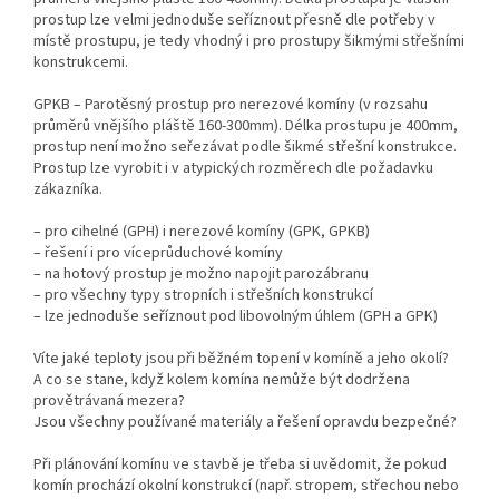
prostup lze velmi jednoduše seříznout přesně dle potřeby v
místě prostupu, je tedy vhodný i pro prostupy šikmými střešními
konstrukcemi.
GPKB – Parotěsný prostup pro nerezové komíny (v rozsahu
průměrů vnějšího pláště 160-300mm). Délka prostupu je 400mm,
prostup není možno seřezávat podle šikmé střešní konstrukce.
Prostup lze vyrobit i v atypických rozměrech dle požadavku
zákazníka.
– pro cihelné (GPH) i nerezové komíny (GPK, GPKB)
– řešení i pro víceprůduchové komíny
– na hotový prostup je možno napojit parozábranu
– pro všechny typy stropních i střešních konstrukcí
– lze jednoduše seříznout pod libovolným úhlem (GPH a GPK)
Víte jaké teploty jsou při běžném topení v komíně a jeho okolí?
A co se stane, když kolem komína nemůže být dodržena
provětrávaná mezera?
Jsou všechny používané materiály a řešení opravdu bezpečné?
Při plánování komínu ve stavbě je třeba si uvědomit, že pokud
komín prochází okolní konstrukcí (např. stropem, střechou nebo