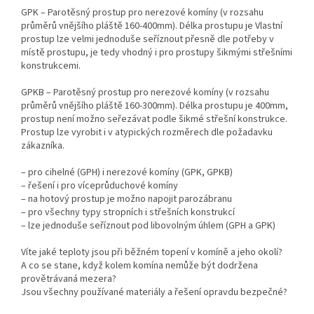
GPK – Parotěsný prostup pro nerezové komíny (v rozsahu
průměrů vnějšího pláště 160-400mm). Délka prostupu je Vlastní
prostup lze velmi jednoduše seříznout přesně dle potřeby v
místě prostupu, je tedy vhodný i pro prostupy šikmými střešními
konstrukcemi.
GPKB – Parotěsný prostup pro nerezové komíny (v rozsahu
průměrů vnějšího pláště 160-300mm). Délka prostupu je 400mm,
prostup není možno seřezávat podle šikmé střešní konstrukce.
Prostup lze vyrobit i v atypických rozměrech dle požadavku
zákazníka.
– pro cihelné (GPH) i nerezové komíny (GPK, GPKB)
– řešení i pro víceprůduchové komíny
– na hotový prostup je možno napojit parozábranu
– pro všechny typy stropních i střešních konstrukcí
– lze jednoduše seříznout pod libovolným úhlem (GPH a GPK)
Víte jaké teploty jsou při běžném topení v komíně a jeho okolí?
A co se stane, když kolem komína nemůže být dodržena
provětrávaná mezera?
Jsou všechny používané materiály a řešení opravdu bezpečné?