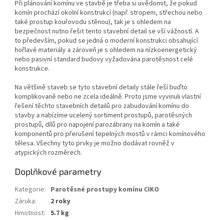
Při plánování komínu ve stavbě je třeba si uvědomit, že pokud
komín prochází okolní konstrukcí (např. stropem, střechou nebo
také prostup kouřovodu stěnou), tak je s ohledem na
bezpečnost nutno řešit tento stavební detail se vší vážností. A
to především, pokud se jedná o moderní konstrukci obsahující
hořlavé materiály a zároveň je s ohledem na nízkoenergetický
nebo pasivní standard budovy vyžadována parotěsnost celé
konstrukce.
Na většině staveb se tyto stavební detaily stále řeší buďto
komplikovaně nebo ne zcela ideálně. Proto jsme vyvinuli vlastní
řešení těchto stavebních detailů pro zabudování komínu do
stavby a nabízíme ucelený sortiment prostupů, parotěsných
prostupů, dílů pro napojení parozábrany na komín a také
komponentů pro přerušení tepelných mostů v rámci komínového
tělesa. Všechny tyto prvky je možno dodávat rovněž v
atypických rozměrech.
Doplňkové parametry
Kategorie
:
Parotěsné prostupy komínu CIKO
Záruka
:
2 roky
Hmotnost
:
5.7 kg