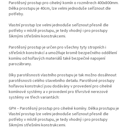
Parotěsný prostup pro cihelný komín o rozměrech 400x800mm.
Délka prostupu je 40cm, lze velmi jednoduše seříznout dle
potřeby.
Vlastní prostup lze velmi jednoduše seříznout přesně dle
potřeby v místě prostupu, je tedy vhodný i pro prostupy
šikmými střešními konstrukcemi.
Parotěsný prostup je určen pro všechny tyty stropních i
střešních konstrukcí a umožňuje kromě bezpečného oddělení
komínu od hořlavých materiálů také bezpečné napojení
parozábrany.
Díky parotěsnosti vlastního prostupu je tak možno dosáhnout
parotěsnosti celého stavebního detailu. Parotěsné prostupy
hořlavou konstrukcí jsou dodávány v provedení pro cihelné
komínové systémy a v provedení pro třívrstvé nerezové
systémy ve třech variantách:
GPH – Parotěsný prostup pro cihelné komíny. Délka prostupu je
Vlastní prostup lze velmi jednoduše seříznout přesně dle
potřeby v místě prostupu, je tedy vhodný i pro prostupy
šikmými střešními konstrukcemi.