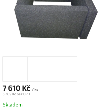
7 610 Kč
/ ks
6 289 Kč bez DPH
Měrná
Skladem
cena: