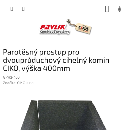
Přejít
NÁKUP
na
obsah
KOŠÍK
Parotěsný prostup pro
dvouprůduchový cihelný komín
CIKO, výška 400mm
GPH2-400
Značka:
CIKO s.r.o.