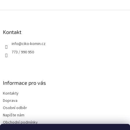
Z
á
p
a
Kontakt
t
info
@
ciko-komin.cz
í
773 / 990 950
Informace pro vás
Kontakty
Doprava
Osobní odběr
Napište nám
Obchodní podmínky
Podmínky ochrany osobních údajů