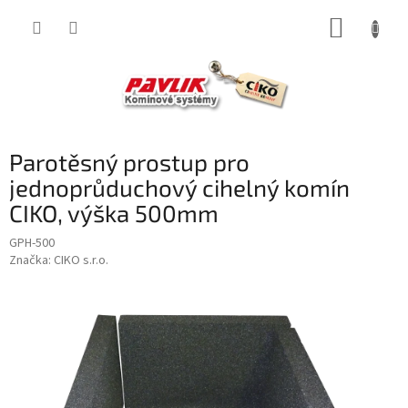
Přejít
NÁKUP
na
obsah
KOŠÍK
Parotěsný prostup pro
jednoprůduchový cihelný komín
CIKO, výška 500mm
GPH-500
Značka:
CIKO s.r.o.