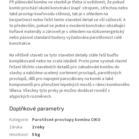
Při plánování komínu ve stavbě je třeba si uvědomit, že pokud
komín prochází okolní konstrukcí (např. stropem, střechou nebo
také prostup kouřovodu stěnou), tak je s ohledem na
bezpečnost nutno řešit tento stavební detail se vší vážností. A
to především, pokud se jedná o moderní konstrukci obsahující
hořlavé materiály a zároveň je s ohledem na nízkoenergetický
nebo pasivní standard budovy vyžadována parotěsnost celé
konstrukce.
Na většině staveb se tyto stavební detaily stále řeší buďto
komplikovaně nebo ne zcela ideálně. Proto jsme vyvinuli vlastní
řešení těchto stavebních detailů pro zabudování komínu do
stavby a nabízíme ucelený sortiment prostupů, parotěsných
prostupů, dílů pro napojení parozábrany na komín a také
komponentů pro přerušení tepelných mostů v rámci komínového
tělesa. Všechny tyto prvky je možno dodávat rovněž v
atypických rozměrech.
Doplňkové parametry
Kategorie
:
Parotěsné prostupy komínu CIKO
Záruka
:
2 roky
Hmotnost
:
5 kg