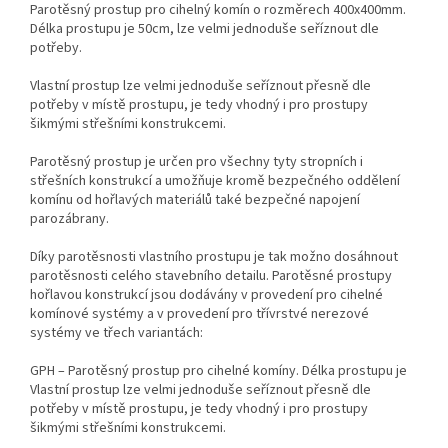
Parotěsný prostup pro cihelný komín o rozměrech 400x400mm.
Délka prostupu je 50cm, lze velmi jednoduše seříznout dle
potřeby.
Vlastní prostup lze velmi jednoduše seříznout přesně dle
potřeby v místě prostupu, je tedy vhodný i pro prostupy
šikmými střešními konstrukcemi.
Parotěsný prostup je určen pro všechny tyty stropních i
střešních konstrukcí a umožňuje kromě bezpečného oddělení
komínu od hořlavých materiálů také bezpečné napojení
parozábrany.
Díky parotěsnosti vlastního prostupu je tak možno dosáhnout
parotěsnosti celého stavebního detailu. Parotěsné prostupy
hořlavou konstrukcí jsou dodávány v provedení pro cihelné
komínové systémy a v provedení pro třívrstvé nerezové
systémy ve třech variantách:
GPH – Parotěsný prostup pro cihelné komíny. Délka prostupu je
Vlastní prostup lze velmi jednoduše seříznout přesně dle
potřeby v místě prostupu, je tedy vhodný i pro prostupy
šikmými střešními konstrukcemi.