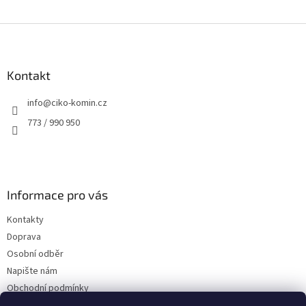
Z
á
p
a
Kontakt
t
info
@
ciko-komin.cz
í
773 / 990 950
Informace pro vás
Kontakty
Doprava
Osobní odběr
Napište nám
Obchodní podmínky
Podmínky ochrany osobních údajů