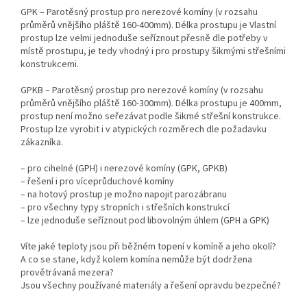
GPK – Parotěsný prostup pro nerezové komíny (v rozsahu
průměrů vnějšího pláště 160-400mm). Délka prostupu je Vlastní
prostup lze velmi jednoduše seříznout přesně dle potřeby v
místě prostupu, je tedy vhodný i pro prostupy šikmými střešními
konstrukcemi.
GPKB – Parotěsný prostup pro nerezové komíny (v rozsahu
průměrů vnějšího pláště 160-300mm). Délka prostupu je 400mm,
prostup není možno seřezávat podle šikmé střešní konstrukce.
Prostup lze vyrobit i v atypických rozměrech dle požadavku
zákazníka.
– pro cihelné (GPH) i nerezové komíny (GPK, GPKB)
– řešení i pro víceprůduchové komíny
– na hotový prostup je možno napojit parozábranu
– pro všechny typy stropních i střešních konstrukcí
– lze jednoduše seříznout pod libovolným úhlem (GPH a GPK)
Víte jaké teploty jsou při běžném topení v komíně a jeho okolí?
A co se stane, když kolem komína nemůže být dodržena
provětrávaná mezera?
Jsou všechny používané materiály a řešení opravdu bezpečné?