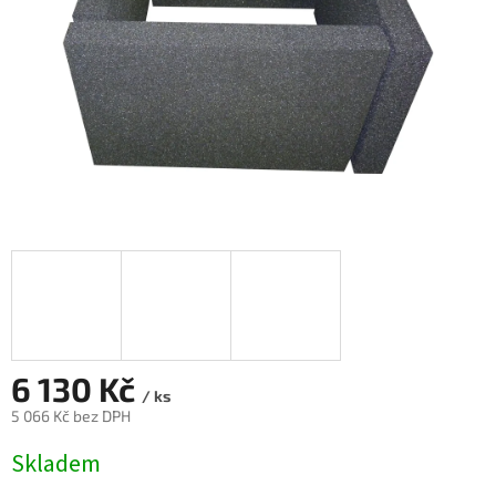
6 130 Kč
/ ks
5 066 Kč bez DPH
Měrná
Skladem
cena: