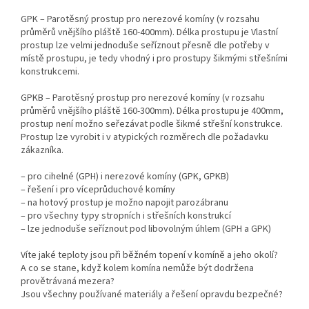
GPK – Parotěsný prostup pro nerezové komíny (v rozsahu
průměrů vnějšího pláště 160-400mm). Délka prostupu je Vlastní
prostup lze velmi jednoduše seříznout přesně dle potřeby v
místě prostupu, je tedy vhodný i pro prostupy šikmými střešními
konstrukcemi.
GPKB – Parotěsný prostup pro nerezové komíny (v rozsahu
průměrů vnějšího pláště 160-300mm). Délka prostupu je 400mm,
prostup není možno seřezávat podle šikmé střešní konstrukce.
Prostup lze vyrobit i v atypických rozměrech dle požadavku
zákazníka.
– pro cihelné (GPH) i nerezové komíny (GPK, GPKB)
– řešení i pro víceprůduchové komíny
– na hotový prostup je možno napojit parozábranu
– pro všechny typy stropních i střešních konstrukcí
– lze jednoduše seříznout pod libovolným úhlem (GPH a GPK)
Víte jaké teploty jsou při běžném topení v komíně a jeho okolí?
A co se stane, když kolem komína nemůže být dodržena
provětrávaná mezera?
Jsou všechny používané materiály a řešení opravdu bezpečné?