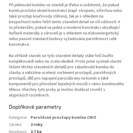
Při plánování komínu ve stavbě je třeba si uvědomit, že pokud
komín prochází okolní konstrukcí (např. stropem, střechou nebo
také prostup kouřovodu stěnou), tak je s ohledem na
bezpečnost nutno řešit tento stavební detail se vší vážností. A
to především, pokud se jedná o moderní konstrukci obsahující
hořlavé materiály a zároveň je s ohledem na nízkoenergetický
nebo pasivní standard budovy vyžadována parotěsnost celé
konstrukce.
Na většině staveb se tyto stavební detaily stále řeší buďto
komplikovaně nebo ne zcela ideálně. Proto jsme vyvinuli vlastní
řešení těchto stavebních detailů pro zabudování komínu do
stavby a nabízíme ucelený sortiment prostupů, parotěsných
prostupů, dílů pro napojení parozábrany na komín a také
komponentů pro přerušení tepelných mostů v rámci komínového
tělesa. Všechny tyto prvky je možno dodávat rovněž v
atypických rozměrech.
Doplňkové parametry
Kategorie
:
Parotěsné prostupy komínu CIKO
Záruka
:
2 roky
Hmotnost
:
2.7 kg