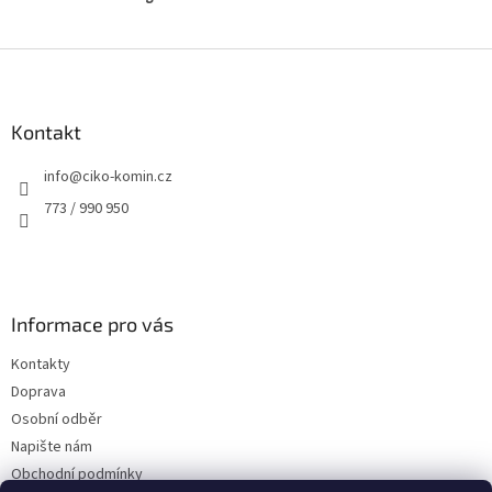
Z
á
p
a
Kontakt
t
info
@
ciko-komin.cz
í
773 / 990 950
Informace pro vás
Kontakty
Doprava
Osobní odběr
Napište nám
Obchodní podmínky