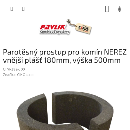
Přejít
NÁKUP
na
obsah
KOŠÍK
Parotěsný prostup pro komín NEREZ
vnější plášť 180mm, výška 500mm
GPK-182-500
Značka:
CIKO s.r.o.