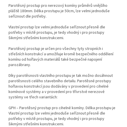
Parotěsný prostup pro nerezový komíny průměrů vnějšího
pláště 180mm. Délka prostupu je 50cm, lze velmi jednoduše
seříznout dle potřeby.
Vlastní prostup lze velmi jednoduše seříznout přesně dle
potřeby v místě prostupu, je tedy vhodný i pro prostupy
šikmými střešními konstrukcemi.
Parotěsný prostup je určen pro všechny tyty stropních i
střešních konstrukcí a umožňuje kromě bezpečného oddělení
komínu od hořlavých materiálů také bezpečné napojení
parozábrany.
Díky parotěsnosti vlastního prostupu je tak možno dosáhnout
parotěsnosti celého stavebního detailu. Parotěsné prostupy
hořlavou konstrukcí jsou dodávány v provedení pro cihelné
komínové systémy a v provedení pro třívrstvé nerezové
systémy ve třech variantách:
GPH – Parotěsný prostup pro cihelné komíny. Délka prostupu je
Vlastní prostup lze velmi jednoduše seříznout přesně dle
potřeby v místě prostupu, je tedy vhodný i pro prostupy
šikmými střešními konstrukcemi.