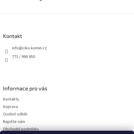
Z
á
p
a
Kontakt
t
info
@
ciko-komin.cz
í
773 / 990 950
Informace pro vás
Kontakty
Doprava
Osobní odběr
Napište nám
Obchodní podmínky