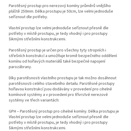
Parotěsný prostup pro nerezový komíny průměrů vnějšího
pláště 250mm. Délka prostupu je 50cm, lze velmi jednoduše
seříznout dle potřeby.
Vlastní prostup lze velmi jednoduše seříznout přesně dle
potřeby v místě prostupu, je tedy vhodný i pro prostupy
šikmými střešními konstrukcemi.
Parotěsný prostup je určen pro všechny tyty stropních i
střešních konstrukcí a umožňuje kromě bezpečného oddělení
komínu od hořlavých materiálů také bezpečné napojení
parozábrany.
Díky parotěsnosti vlastního prostupu je tak možno dosáhnout
parotěsnosti celého stavebního detailu. Parotěsné prostupy
hořlavou konstrukcí jsou dodávány v provedení pro cihelné
komínové systémy a v provedení pro třívrstvé nerezové
systémy ve třech variantách:
GPH – Parotěsný prostup pro cihelné komíny. Délka prostupu je
Vlastní prostup lze velmi jednoduše seříznout přesně dle
potřeby v místě prostupu, je tedy vhodný i pro prostupy
šikmými střešními konstrukcemi.