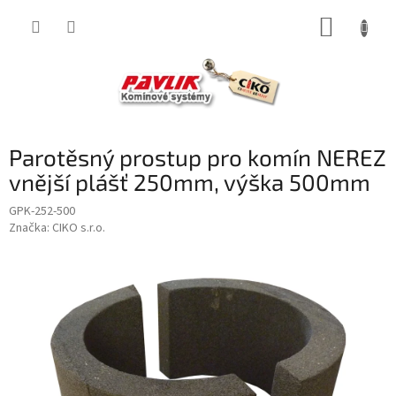
Přejít
NÁKUP
na
obsah
KOŠÍK
Parotěsný prostup pro komín NEREZ
vnější plášť 250mm, výška 500mm
GPK-252-500
Značka:
CIKO s.r.o.