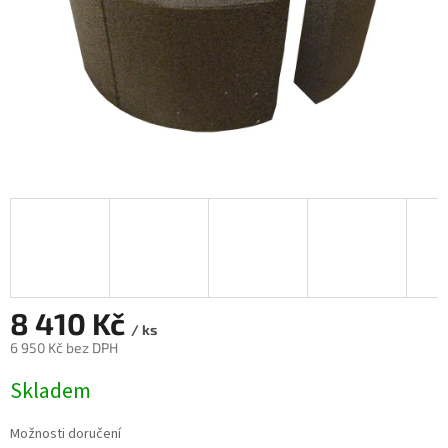
8 410 Kč
/ ks
6 950 Kč bez DPH
Měrná
Skladem
cena:
Možnosti doručení