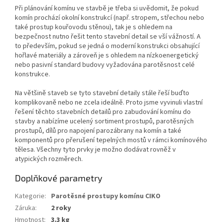
Při plánování komínu ve stavbě je třeba si uvědomit, že pokud
komín prochází okolní konstrukcí (např. stropem, střechou nebo
také prostup kouřovodu stěnou), tak je s ohledem na
bezpečnost nutno řešit tento stavební detail se vší vážností. A
to především, pokud se jedná o moderní konstrukci obsahující
hořlavé materiály a zároveň je s ohledem na nízkoenergetický
nebo pasivní standard budovy vyžadována parotěsnost celé
konstrukce.
Na většině staveb se tyto stavební detaily stále řeší buďto
komplikovaně nebo ne zcela ideálně. Proto jsme vyvinuli vlastní
řešení těchto stavebních detailů pro zabudování komínu do
stavby a nabízíme ucelený sortiment prostupů, parotěsných
prostupů, dílů pro napojení parozábrany na komín a také
komponentů pro přerušení tepelných mostů v rámci komínového
tělesa. Všechny tyto prvky je možno dodávat rovněž v
atypických rozměrech.
Doplňkové parametry
Kategorie
:
Parotěsné prostupy komínu CIKO
Záruka
:
2 roky
Hmotnost
:
3.3 kg