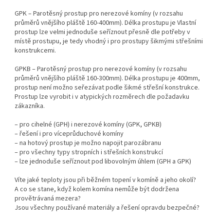
GPK – Parotěsný prostup pro nerezové komíny (v rozsahu
průměrů vnějšího pláště 160-400mm). Délka prostupu je Vlastní
prostup lze velmi jednoduše seříznout přesně dle potřeby v
místě prostupu, je tedy vhodný i pro prostupy šikmými střešními
konstrukcemi.
GPKB – Parotěsný prostup pro nerezové komíny (v rozsahu
průměrů vnějšího pláště 160-300mm). Délka prostupu je 400mm,
prostup není možno seřezávat podle šikmé střešní konstrukce.
Prostup lze vyrobit i v atypických rozměrech dle požadavku
zákazníka.
– pro cihelné (GPH) i nerezové komíny (GPK, GPKB)
– řešení i pro víceprůduchové komíny
– na hotový prostup je možno napojit parozábranu
– pro všechny typy stropních i střešních konstrukcí
– lze jednoduše seříznout pod libovolným úhlem (GPH a GPK)
Víte jaké teploty jsou při běžném topení v komíně a jeho okolí?
A co se stane, když kolem komína nemůže být dodržena
provětrávaná mezera?
Jsou všechny používané materiály a řešení opravdu bezpečné?