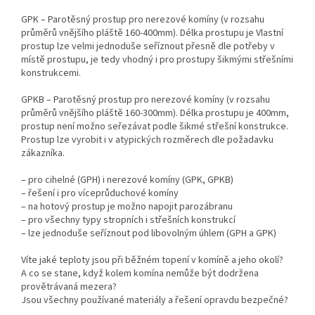
GPK – Parotěsný prostup pro nerezové komíny (v rozsahu
průměrů vnějšího pláště 160-400mm). Délka prostupu je Vlastní
prostup lze velmi jednoduše seříznout přesně dle potřeby v
místě prostupu, je tedy vhodný i pro prostupy šikmými střešními
konstrukcemi.
GPKB – Parotěsný prostup pro nerezové komíny (v rozsahu
průměrů vnějšího pláště 160-300mm). Délka prostupu je 400mm,
prostup není možno seřezávat podle šikmé střešní konstrukce.
Prostup lze vyrobit i v atypických rozměrech dle požadavku
zákazníka.
– pro cihelné (GPH) i nerezové komíny (GPK, GPKB)
– řešení i pro víceprůduchové komíny
– na hotový prostup je možno napojit parozábranu
– pro všechny typy stropních i střešních konstrukcí
– lze jednoduše seříznout pod libovolným úhlem (GPH a GPK)
Víte jaké teploty jsou při běžném topení v komíně a jeho okolí?
A co se stane, když kolem komína nemůže být dodržena
provětrávaná mezera?
Jsou všechny používané materiály a řešení opravdu bezpečné?