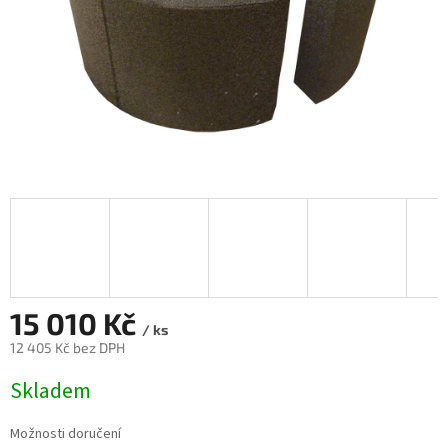
15 010 Kč
/ ks
12 405 Kč bez DPH
Měrná
Skladem
cena:
Možnosti doručení