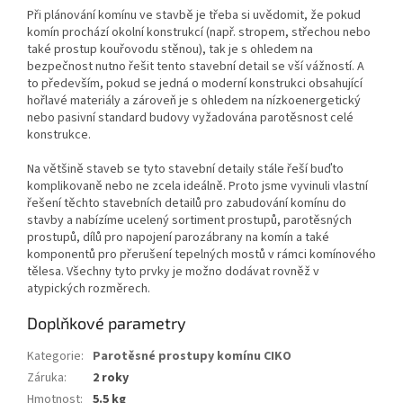
Při plánování komínu ve stavbě je třeba si uvědomit, že pokud
komín prochází okolní konstrukcí (např. stropem, střechou nebo
také prostup kouřovodu stěnou), tak je s ohledem na
bezpečnost nutno řešit tento stavební detail se vší vážností. A
to především, pokud se jedná o moderní konstrukci obsahující
hořlavé materiály a zároveň je s ohledem na nízkoenergetický
nebo pasivní standard budovy vyžadována parotěsnost celé
konstrukce.
Na většině staveb se tyto stavební detaily stále řeší buďto
komplikovaně nebo ne zcela ideálně. Proto jsme vyvinuli vlastní
řešení těchto stavebních detailů pro zabudování komínu do
stavby a nabízíme ucelený sortiment prostupů, parotěsných
prostupů, dílů pro napojení parozábrany na komín a také
komponentů pro přerušení tepelných mostů v rámci komínového
tělesa. Všechny tyto prvky je možno dodávat rovněž v
atypických rozměrech.
Doplňkové parametry
Kategorie
:
Parotěsné prostupy komínu CIKO
Záruka
:
2 roky
Hmotnost
:
5.5 kg