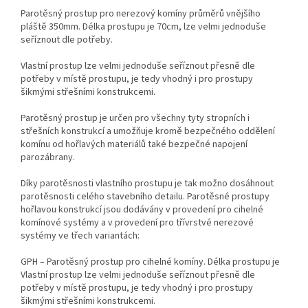
Parotěsný prostup pro nerezový komíny průměrů vnějšího
pláště 350mm. Délka prostupu je 70cm, lze velmi jednoduše
seříznout dle potřeby.
Vlastní prostup lze velmi jednoduše seříznout přesně dle
potřeby v místě prostupu, je tedy vhodný i pro prostupy
šikmými střešními konstrukcemi.
Parotěsný prostup je určen pro všechny tyty stropních i
střešních konstrukcí a umožňuje kromě bezpečného oddělení
komínu od hořlavých materiálů také bezpečné napojení
parozábrany.
Díky parotěsnosti vlastního prostupu je tak možno dosáhnout
parotěsnosti celého stavebního detailu. Parotěsné prostupy
hořlavou konstrukcí jsou dodávány v provedení pro cihelné
komínové systémy a v provedení pro třívrstvé nerezové
systémy ve třech variantách:
GPH – Parotěsný prostup pro cihelné komíny. Délka prostupu je
Vlastní prostup lze velmi jednoduše seříznout přesně dle
potřeby v místě prostupu, je tedy vhodný i pro prostupy
šikmými střešními konstrukcemi.