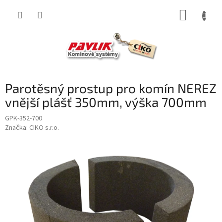
Přejít
NÁKUP
na
obsah
KOŠÍK
Parotěsný prostup pro komín NEREZ
vnější plášť 350mm, výška 700mm
GPK-352-700
Značka:
CIKO s.r.o.