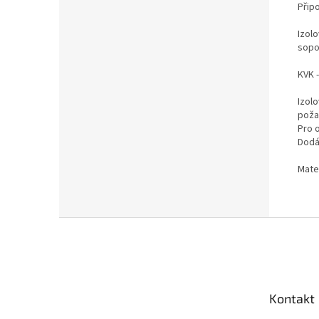
Přip
Izol
sopo
KVK 
Izol
poža
Pro 
Dodá
Mater
Z
á
p
a
t
Kontakt
í