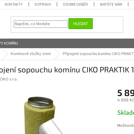
KONTAKTY
DOPRAVA
OSOBNÍ ODBĚR
NAPIŠTE NÁM
HLEDAT
Y KOMÍNU
Komínové vložky 1mm
Připojení sopouchu komínu CIKO PRAK
pojení sopouchu komínu CIKO PRAKTI
CIKO s.r.o.
5 8
4 868 Kč
Měrná
Skla
cena:
Možnosti