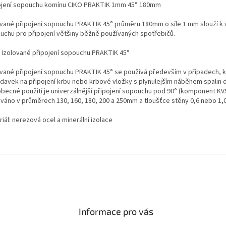
ojení sopouchu komínu CIKO PRAKTIK 1mm 45° 180mm
ované připojení sopouchu PRAKTIK 45° průměru 180mm o síle 1 mm slouží k 
uchu pro připojení většiny běžně používaných spotřebičů.
- Izolované připojení sopouchu PRAKTIK 45°
ované připojení sopouchu PRAKTIK 45° se používá především v případech, k
davek na připojení krbu nebo krbové vložky s plynulejším náběhem spalin 
obecné použití je univerzálnější připojení sopouchu pod 90° (komponent KVS
váno v průměrech 130, 160, 180, 200 a 250mm a tloušťce stěny 0,6 nebo 1
iál: nerezová ocel a minerální izolace
Informace pro vás