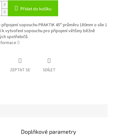
Přidat do košíku
é připojení sopouchu PRAKTIK 45° průměru 180mm o síle 1
 k vytvoření sopouchu pro připojení většiny běžně
ých spotřebičů.
informace
ZEPTAT SE
SDÍLET
Doplňkové parametry