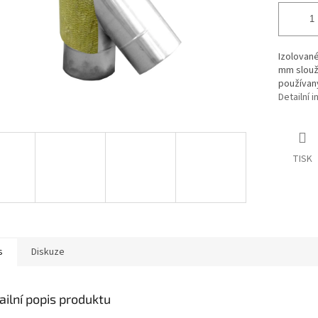
Izolovan
mm slouží
používan
Detailní 
TISK
s
Diskuze
ailní popis produktu