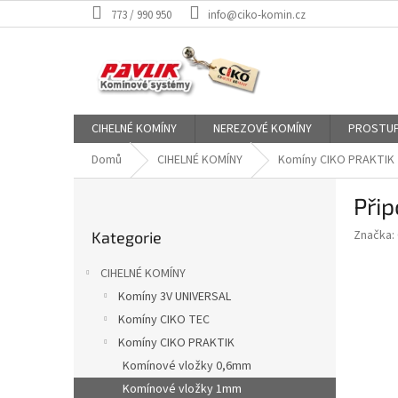
Přejít
773 / 990 950
info@ciko-komin.cz
na
obsah
CIHELNÉ KOMÍNY
NEREZOVÉ KOMÍNY
PROSTUP
Domů
CIHELNÉ KOMÍNY
Komíny CIKO PRAKTIK
P
Při
o
Přeskočit
s
Značka:
Kategorie
kategorie
t
r
CIHELNÉ KOMÍNY
a
Komíny 3V UNIVERSAL
n
Komíny CIKO TEC
n
í
Komíny CIKO PRAKTIK
p
Komínové vložky 0,6mm
a
Komínové vložky 1mm