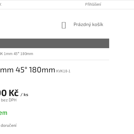
OBCHODNÍ PODMÍNKY
PODMÍNKY OCHRANY OSOBNÍCH ÚDAJŮ
Přihlášení
NÁKUPNÍ
Prázdný košík
KOŠÍK
TIK 1mm 45° 180mm
K 1mm 45° 180mm
KVK18-1
90 Kč
/ ks
 bez DPH
dem
 doručení