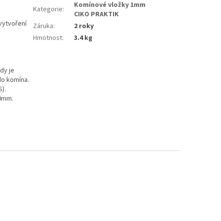
Komínové vložky 1mm
Kategorie
:
CIKO PRAKTIK
vytvoření
Záruka
:
2 roky
Hmotnost
:
3.4 kg
dy je
do komína.
).
,0mm.