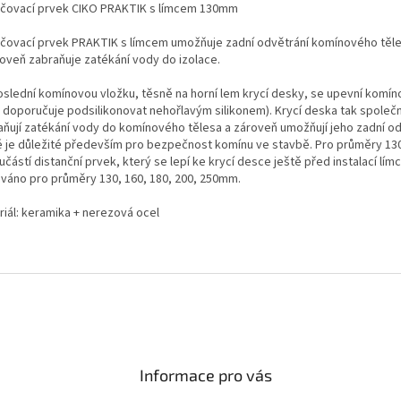
čovací prvek CIKO PRAKTIK s límcem 130mm
čovací prvek PRAKTIK s límcem umožňuje zadní odvětrání komínového tě
roveň zabraňuje zatékání vody do izolace.
oslední komínovou vložku, těsně na horní lem krycí desky, se upevní komín
j doporučuje podsilikonovat nehořlavým silikonem). Krycí deska tak společ
aňují zatékání vody do komínového tělesa a zároveň umožňují jeho zadní od
é je důležité především pro bezpečnost komínu ve stavbě. Pro průměry 1
učástí distanční prvek, který se lepí ke krycí desce ještě před instalací límc
váno pro průměry 130, 160, 180, 200, 250mm.
riál: keramika + nerezová ocel
Informace pro vás