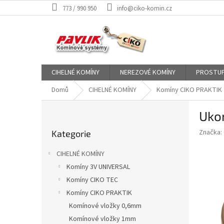
Přejít
773 / 990 950
info@ciko-komin.cz
na
obsah
CIHELNÉ KOMÍNY
NEREZOVÉ KOMÍNY
PROSTUP
Domů
CIHELNÉ KOMÍNY
Komíny CIKO PRAKTIK
P
Uko
o
Přeskočit
s
Značka:
Kategorie
kategorie
t
r
CIHELNÉ KOMÍNY
a
Komíny 3V UNIVERSAL
n
Komíny CIKO TEC
n
í
Komíny CIKO PRAKTIK
p
Komínové vložky 0,6mm
a
Komínové vložky 1mm