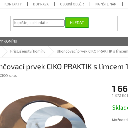
KONTAKTY
DOPRAVA
OSOBNÍ ODBĚR
NAPIŠTE NÁM
HLEDAT
Y KOMÍNU
Příslušenství komínu
Ukončovací prvek CIKO PRAKTIK s límce
nčovací prvek CIKO PRAKTIK s límcem
CIKO s.r.o.
1 6
1 372 Kč
Měrná
Skla
cena:
Možnosti