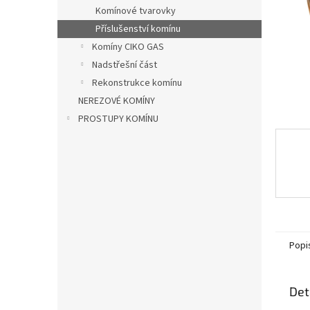
n
Komínové tvarovky
e
Příslušenství komínu
l
Komíny CIKO GAS
Nadstřešní část
Rekonstrukce komínu
NEREZOVÉ KOMÍNY
PROSTUPY KOMÍNU
Popi
Det