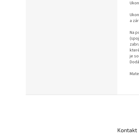
Ukon
Ukon
a zá
Na p
(spo
zabr
kter
je so
Dodá
Mate
Z
á
p
a
t
Kontakt
í