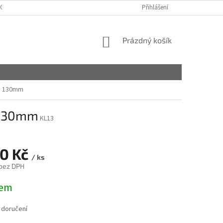
OBCHODNÍ PODMÍNKY
PODMÍNKY OCHRANY OSOBNÍCH ÚDAJŮ
Přihlášení
NÁKUPNÍ
Prázdný košík
KOŠÍK
m 130mm
 130mm
KL13
60 Kč
/ ks
 bez DPH
dem
 doručení