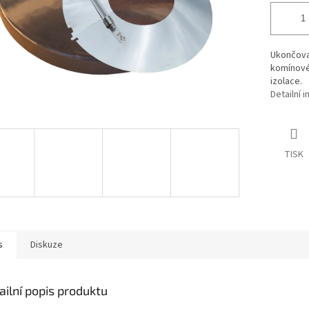
Ukončova
komínové
izolace.
Detailní 
TISK
s
Diskuze
ailní popis produktu