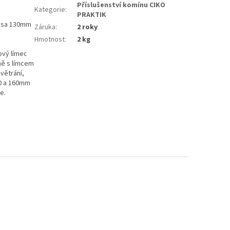
Příslušenství komínu CIKO
Kategorie
:
PRAKTIK
lesa 130mm
Záruka
:
2 roky
Hmotnost
:
2 kg
ový límec
ně s límcem
větrání,
30 a 160mm
e.