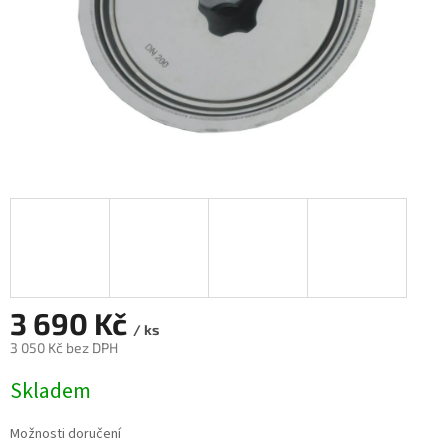
3 690 Kč
/ ks
3 050 Kč bez DPH
Měrná
Skladem
cena:
Možnosti doručení