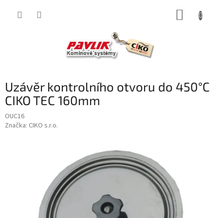
Přejít
NÁKUP
na
obsah
KOŠÍK
Uzávěr kontrolního otvoru do 450°C
CIKO TEC 160mm
OUC16
Značka:
CIKO s.r.o.