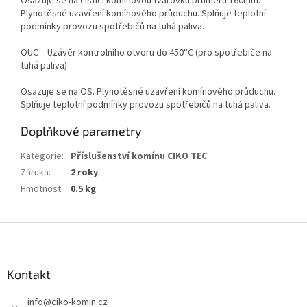
Osazuje se na čistící komínovou tvarovku průměru 160mm.
Plynotěsné uzavření komínového průduchu. Splňuje teplotní
podmínky provozu spotřebičů na tuhá paliva.
OUC – Uzávěr kontrolního otvoru do 450°C (pro spotřebiče na
tuhá paliva)
Osazuje se na OS. Plynotěsné uzavření komínového průduchu.
Splňuje teplotní podmínky provozu spotřebičů na tuhá paliva.
Doplňkové parametry
Kategorie
:
Příslušenství komínu CIKO TEC
Záruka
:
2 roky
Hmotnost
:
0.5 kg
Z
á
p
a
Kontakt
t
info
@
ciko-komin.cz
í