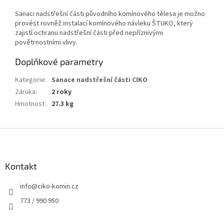
Sanaci nadstřešní části původního komínového tělesa je možno
provést rovněž instalací komínového návleku ŠTUKO, který
zajistí ochranu nadstřešní části před nepříznivými
povětrnostními vlivy.
Doplňkové parametry
Kategorie
:
Sanace nadstřešní části CIKO
Záruka
:
2 roky
Hmotnost
:
27.3 kg
Z
á
p
a
Kontakt
t
info
@
ciko-komin.cz
í
773 / 990 950