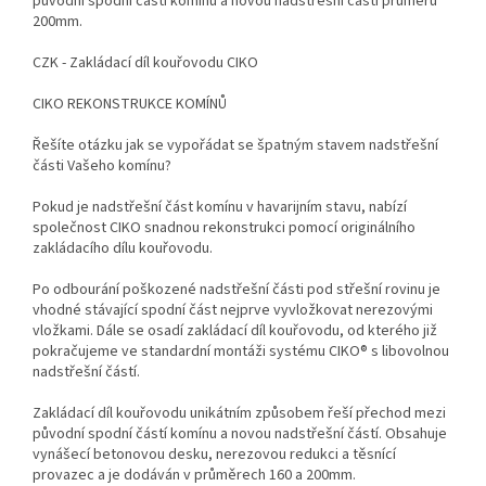
původní spodní částí komínu a novou nadstřešní částí průměru
200mm.
CZK - Zakládací díl kouřovodu CIKO
CIKO REKONSTRUKCE KOMÍNŮ
Řešíte otázku jak se vypořádat se špatným stavem nadstřešní
části Vašeho komínu?
Pokud je nadstřešní část komínu v havarijním stavu, nabízí
společnost CIKO snadnou rekonstrukci pomocí originálního
zakládacího dílu kouřovodu.
Po odbourání poškozené nadstřešní části pod střešní rovinu je
vhodné stávající spodní část nejprve vyvložkovat nerezovými
vložkami. Dále se osadí zakládací díl kouřovodu, od kterého již
pokračujeme ve standardní montáži systému CIKO® s libovolnou
nadstřešní částí.
Zakládací díl kouřovodu unikátním způsobem řeší přechod mezi
původní spodní částí komínu a novou nadstřešní částí. Obsahuje
vynášecí betonovou desku, nerezovou redukci a těsnící
provazec a je dodáván v průměrech 160 a 200mm.