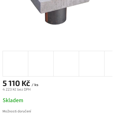
5 110 Kč
/ ks
4 223 Kč bez DPH
Měrná
Skladem
cena:
Možnosti doručení