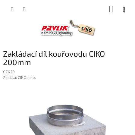
Přejít
NÁKUP
na
obsah
KOŠÍK
Zakládací díl kouřovodu CIKO
200mm
CZK20
Značka:
CIKO s.r.o.