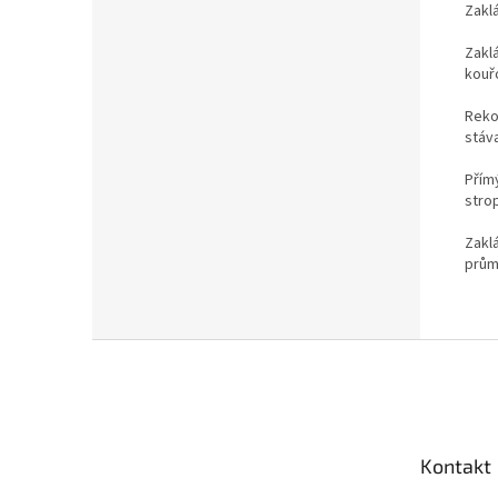
Zakl
Zaklá
kouř
Reko
stáva
Přím
strop
Zakl
prům
Z
á
p
a
t
Kontakt
í