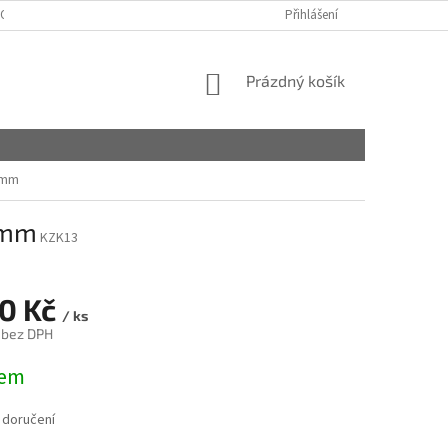
OBCHODNÍ PODMÍNKY
PODMÍNKY OCHRANY OSOBNÍCH ÚDAJŮ
Přihlášení
NÁKUPNÍ
Prázdný košík
KOŠÍK
0mm
0mm
KZK13
10 Kč
/ ks
 bez DPH
dem
 doručení