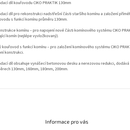
ádací díl kouřovodu CIKO PRAKTIK 130mm
dací díl pro rekonstrukci nadstřešní části staršího komínu a založení přím
ovodu s funkcí komínu průměru 130mm.
nstrukce komínu – pro napojení nové části komínového systému CIKO PRA
jící komín (nejlépe vyvložkovaný).
ý kouřovod s funkcí komínu – pro založení komínového systému CIKO PRAK
ní konstrukci.
ádací díl obsahuje vynášecí betonovou desku a nerezovou redukci, dodává 
ěrech 130mm, 160mm, 180mm, 200mm.
Informace pro vás