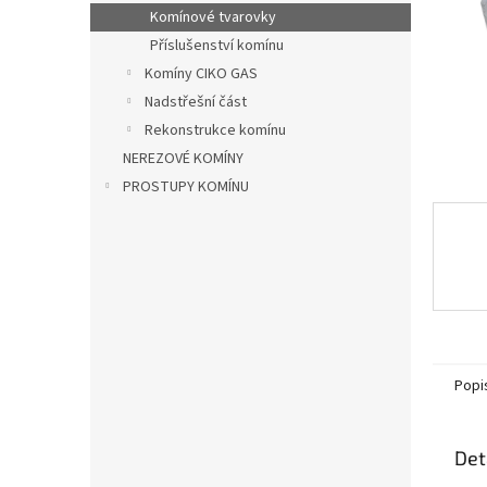
n
Komínové tvarovky
e
Příslušenství komínu
l
Komíny CIKO GAS
Nadstřešní část
Rekonstrukce komínu
NEREZOVÉ KOMÍNY
PROSTUPY KOMÍNU
Popi
Det