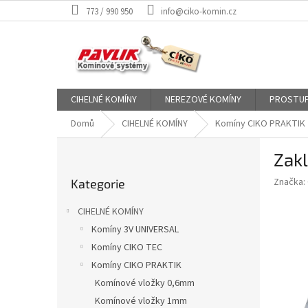
Přejít
773 / 990 950
info@ciko-komin.cz
na
obsah
CIHELNÉ KOMÍNY
NEREZOVÉ KOMÍNY
PROSTUP
Domů
CIHELNÉ KOMÍNY
Komíny CIKO PRAKTIK
P
Zak
o
Přeskočit
s
Značka:
Kategorie
kategorie
t
r
CIHELNÉ KOMÍNY
a
Komíny 3V UNIVERSAL
n
Komíny CIKO TEC
n
í
Komíny CIKO PRAKTIK
p
Komínové vložky 0,6mm
a
Komínové vložky 1mm