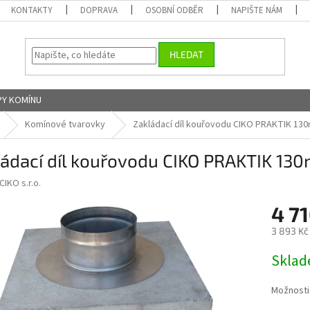
KONTAKTY
DOPRAVA
OSOBNÍ ODBĚR
NAPIŠTE NÁM
HLEDAT
Y KOMÍNU
Komínové tvarovky
Zakládací díl kouřovodu CIKO PRAKTIK 13
ládací díl kouřovodu CIKO PRAKTIK 13
CIKO s.r.o.
4 7
3 893 Kč
Měrná
Skla
cena:
Možnosti