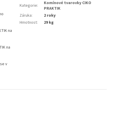
Komínové tvarovky CIKO
Kategorie
:
PRAKTIK
ého
Záruka
:
2 roky
Hmotnost
:
29 kg
KTIK na
TIK na
se v