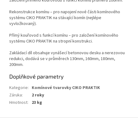
založení přímého kouřovodu s funkcí komínu průměru 200mm.
Rekonstrukce komínu – pro napojení nové části komínového
systému CIKO PRAKTIK na stávající komín (nejlépe
vyvložkovaný).
Přímý kouřovod s funkcí komínu – pro založení komínového
systému CIKO PRAKTIK na stropní konstrukci.
Zakládací díl obsahuje vynášecí betonovou desku a nerezovou
redukci, dodává se v průměrech 130mm, 160mm, 180mm,
200mm.
Doplňkové parametry
Kategorie
:
Komínové tvarovky CIKO PRAKTIK
Záruka
:
2 roky
Hmotnost
:
23 kg
Z
á
p