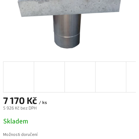
7 170 Kč
/ ks
5 926 Kč bez DPH
Měrná
Skladem
cena:
Možnosti doručení