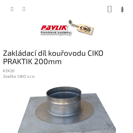
Přejít
NÁKUP
na
obsah
KOŠÍK
Zakládací díl kouřovodu CIKO
PRAKTIK 200mm
KZK20
Značka:
CIKO s.r.o.