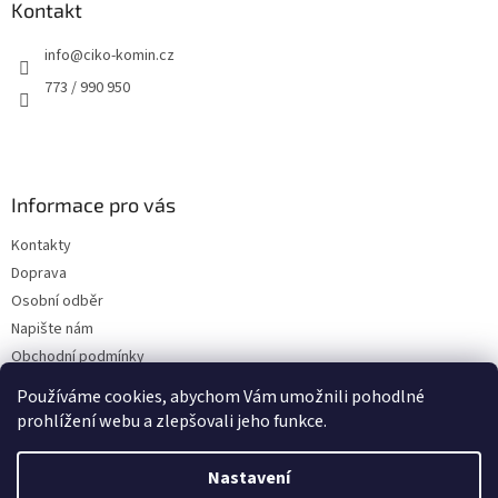
a
Kontakt
t
info
@
ciko-komin.cz
í
773 / 990 950
Informace pro vás
Kontakty
Doprava
Osobní odběr
Napište nám
Obchodní podmínky
Podmínky ochrany osobních údajů
Používáme cookies, abychom Vám umožnili pohodlné
prohlížení webu a zlepšovali jeho funkce.
Nastavení
Vytvořil Shoptet